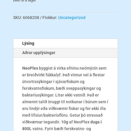
Ekki til á lager
SKU:
6068208
Flokkur:
Uncategorized
Lýsing
Aðrar upplýsingar
NeoPlex
byggist á virka efninu neómýcín sem
er breiðvirkt fúkkalyf. Það vinnur vel á flestar
útvortissýkingar í sjávarfiskum og
ferskvatnsfiskum, bæði sveppasýkingar og
bakteríusýkingar. Litar ekki vatnið. Það er
almennt talið öruggt til notkunar í búrum sem í
eru lindýr eða viðkvæmir fiskar og fer ekki illa
með lífsíur/bakteríuflóru. Getur þó stressað
viðkvæmar tegundir.
10g
af NeoPlex
duga í
800L
vatns. Fyrir bæði ferskvatns- og