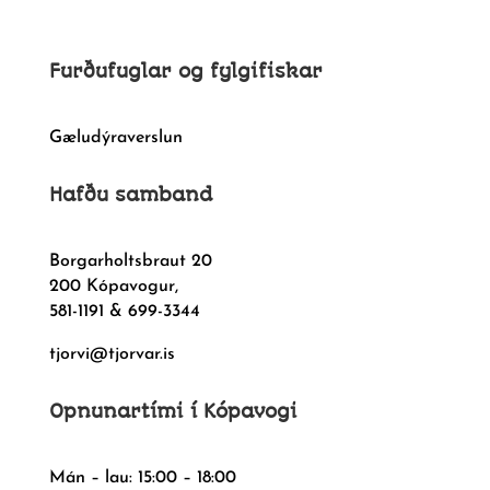
Furðufuglar og fylgifiskar
Gæludýraverslun
Hafðu samband
Borgarholtsbraut 20
200 Kópavogur,
581-1191 & 699-3344
tjorvi@tjorvar.is
Opnunartími í Kópavogi
Mán – lau: 15:00 – 18:00