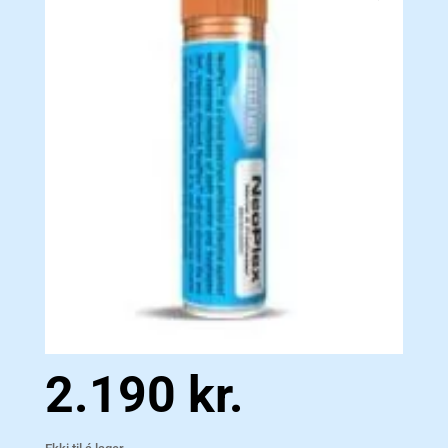
2.190
kr.