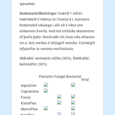
sjávarbúr.
Notkunarleiðbeiningar:
hrærið 1 sléttri
mæliskeið (í lokinu) út í hverja 8 L búrvatns.
Endurtakið vikulega í allt að 3 vikur uns
einkennin hverfa.
Það má tvöfalda skammtinn
ef þurfa þykir.
Notið ekki UV, ósón eða efnasíur
(m.a. kol) meðan á lyfjagjöf stendur. Fjarlægið
lyfjaleifar úr vatninu með kolasíu.
Virk efni:
neómýcín súlfat (50%).
Óvirk efni:
kalínsúlfat (50%)
Parasitic
Fungal
Bacterial
Viral
AquaZole
Cupramine
Focus
KanaPlex
MetroPlex