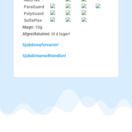
NeoPlex
ParaGuard
PolyGuard
SulfaPlex
Magn:
10g.
Afgreiðslutími:
til á lager!
Sjúkdómaforvarnir!
Sjúkdómameðhöndlun!