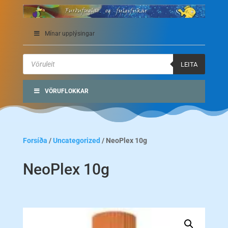
Mínar upplýsingar
Products
search
LEITA
VÖRUFLOKKAR
Forsíða
/
Uncategorized
/ NeoPlex 10g
NeoPlex 10g