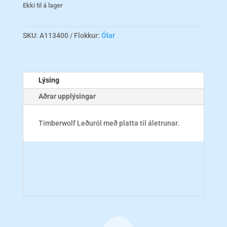
1.267 kr.
is:
1.267 kr.
Ekki til á lager
SKU:
A113400
Flokkur:
Ólar
Lýsing
Aðrar upplýsingar
Timberwolf Leðuról með platta til áletrunar.