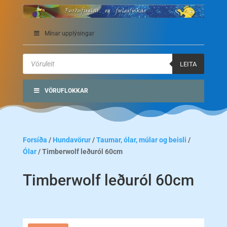
Mínar upplýsingar
Products
search
LEITA
VÖRUFLOKKAR
Forsíða
/
Hundavörur
/
Taumar, ólar, múlar og beisli
/
Ólar
/ Timberwolf leðuról 60cm
Timberwolf leðuról 60cm