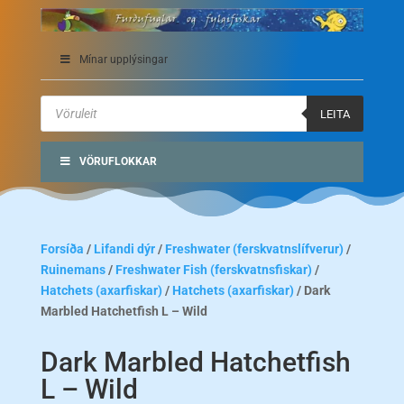
Mínar upplýsingar
Products
search
LEITA
VÖRUFLOKKAR
Forsíða
/
Lifandi dýr
/
Freshwater (ferskvatnslífverur)
/
Ruinemans
/
Freshwater Fish (ferskvatnsfiskar)
/
Hatchets (axarfiskar)
/
Hatchets (axarfiskar)
/ Dark
Marbled Hatchetfish L – Wild
Dark Marbled Hatchetfish
L – Wild