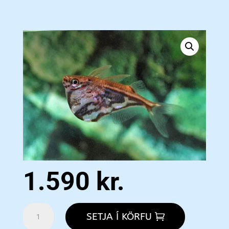
1.590
kr.
Dark
SETJA Í KÖRFU
Marbled