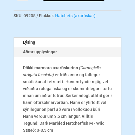
Hatchetfish
L
-
SKU:
09205
Flokkur:
Hatchets (axarfiskar)
Wild
magn
Lýsing
Aðrar upplýsingar
Dökki marmara axarfiskurinn
(Carnegiella
strigata fasciata)
er friðsamur og fallegur
smáfiskur af tetruætt. Honum lyndir mjög vel
við aðra rólega fiska og er skemmtilegur í torfu
innan um aðrar tetrur. Sérkennilegt útlitið gerir
hann eftirsóknarverðan. Hann er yfirleitt vel
sýnilegur en þarf að vera í vellokuðu búri.
Hann verður um 3,5 cm langur.
Villtir!
Tegund:
Dark Marbled Hatchetfish M - Wild
Stærð:
3-3,5 cm