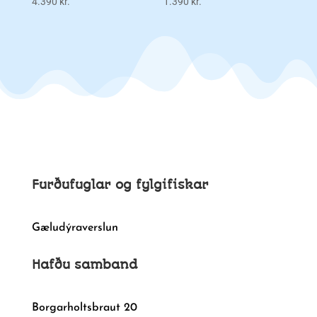
4.390
kr.
1.390
kr.
Furðufuglar og fylgifiskar
Gæludýraverslun
Hafðu samband
Borgarholtsbraut 20