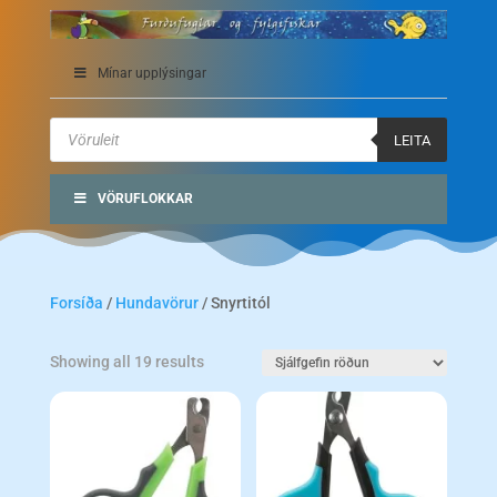
Mínar upplýsingar
Products
search
LEITA
VÖRUFLOKKAR
Forsíða
/
Hundavörur
/ Snyrtitól
Showing all 19 results