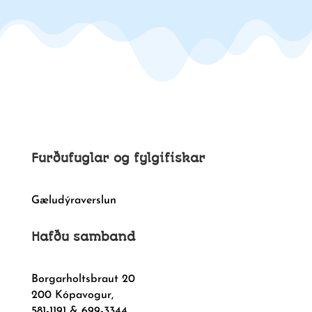
Furðufuglar og fylgifiskar
Gæludýraverslun
Hafðu samband
Borgarholtsbraut 20
200 Kópavogur,
581-1191 & 699-3344