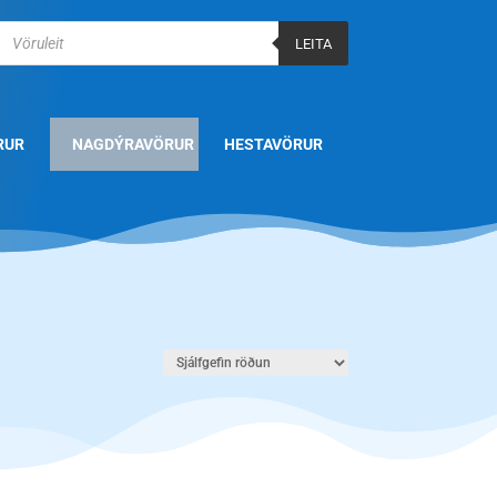
Products
search
LEITA
RUR
NAGDÝRAVÖRUR
HESTAVÖRUR