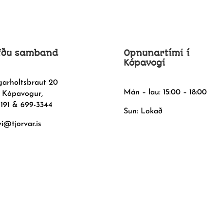
fðu samband
Opnunartími í
Kópavogi
garholtsbraut 20
Mán – lau: 15:00 – 18:00
 Kópavogur,
1191 & 699-3344
Sun: Lokað
vi@tjorvar.is