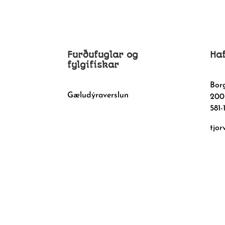
Furðufuglar og
Ha
fylgifiskar
Bor
Gæludýraverslun
200
581-
tjor