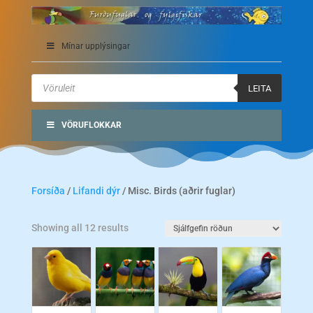
Mínar upplýsingar
Products
search
LEITA
VÖRUFLOKKAR
Forsíða
/
Lifandi dýr
/ Misc. Birds (aðrir fuglar)
Showing all 12 results