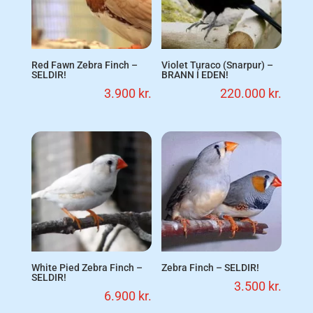
Red Fawn Zebra Finch –
Violet Turaco (Snarpur) –
SELDIR!
BRANN Í EDEN!
3.900
kr.
220.000
kr.
White Pied Zebra Finch –
Zebra Finch – SELDIR!
SELDIR!
3.500
kr.
6.900
kr.