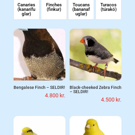
Canaries
Finches
Toucans
Turacos
(kanarífu
(finkur)
(bananaf
(túrakó)
glar)
uglar)
Bengalese Finch – SELDIR!
Black-cheeked Zebra Finch
– SELDIR!
4.800
kr.
4.500
kr.