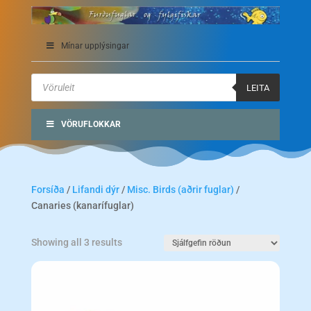
Mínar upplýsingar
Products
search
LEITA
VÖRUFLOKKAR
Forsíða
/
Lifandi dýr
/
Misc. Birds (aðrir fuglar)
/
Canaries (kanarífuglar)
Showing all 3 results