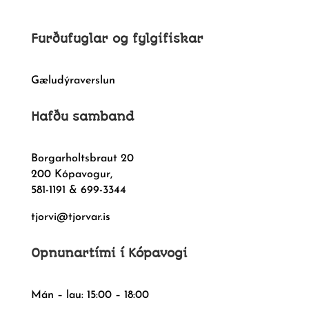
Furðufuglar og fylgifiskar
Gæludýraverslun
Hafðu samband
Borgarholtsbraut 20
200 Kópavogur,
581-1191 & 699-3344
tjorvi@tjorvar.is
Opnunartími í Kópavogi
Mán – lau: 15:00 – 18:00