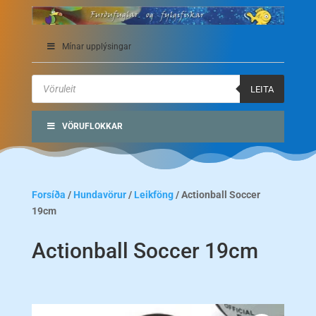
Mínar upplýsingar
Products
search
LEITA
VÖRUFLOKKAR
Forsíða
/
Hundavörur
/
Leikföng
/ Actionball Soccer
19cm
Actionball Soccer 19cm