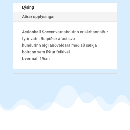
Lýsing
Aðrar upplýsingar
Actionball Soccer
vatnaboltinn er sérhannaður
fyrir vatn. Reipið er áfast svo
hundurinn eigi auðveldara með að sækja
boltann sem flýtur feikivel.
Þvermál:
19cm