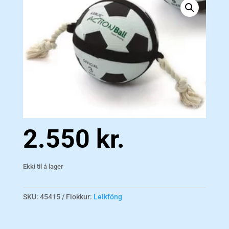
2.550
kr.
Ekki til á lager
SKU:
45415
Flokkur:
Leikföng