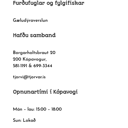
Furðufuglar og fylgifiskar
Gæludýraverslun
Hafðu samband
Borgarholtsbraut 20
200 Kópavogur,
581-1191 & 699-3344
tjorvi@tjorvar.is
Opnunartími í Kópavogi
Mán – lau: 15:00 – 18:00
Sun: Lokað