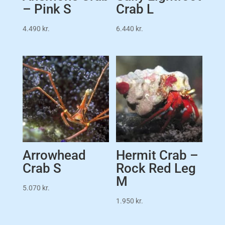
– Pink S
Crab L
4.490
kr.
6.440
kr.
Arrowhead
Hermit Crab –
Crab S
Rock Red Leg
M
5.070
kr.
1.950
kr.