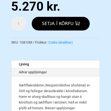
5.270
kr.
Anemone
SETJA Í KÖRFU
Crab
-
Spotted
M
SKU:
10810M
Flokkur:
Crabs (krabbar)
magn
Lýsing
Aðrar upplýsingar
Sæfíflakrabbinn
(
Neopetrolisthes ohshimai)
er
lítill og fallegur skrautkrabbi í kórallabúrum.
Hann er alveg skaðlaus og hangir utan á
kóröllum og sæfíflum í ætisleit. Það er mikil
prýði að honum. Nánari upplýsingar: