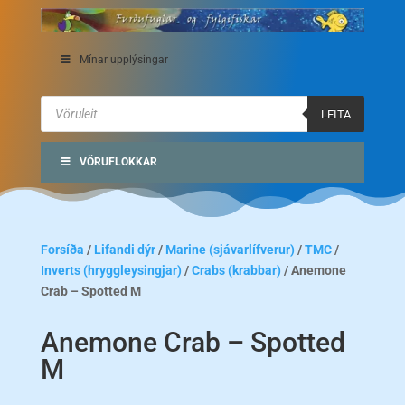
Mínar upplýsingar
Products
search
LEITA
VÖRUFLOKKAR
Forsíða
/
Lifandi dýr
/
Marine (sjávarlífverur)
/
TMC
/
Inverts (hryggleysingjar)
/
Crabs (krabbar)
/ Anemone
Crab – Spotted M
Anemone Crab – Spotted
M