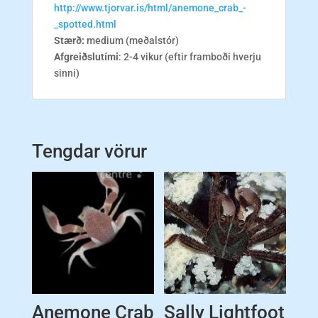
http://www.tjorvar.is/html/anemone_crab_-
_spotted.html
Stærð:
medium (meðalstór)
Afgreiðslutími
: 2-4 vikur (eftir framboði hverju
sinni)
Tengdar vörur
Anemone Crab
Sally Lightfoot