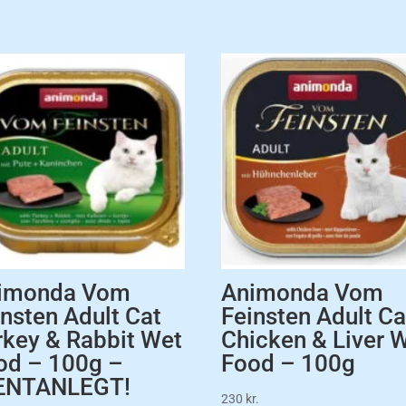
imonda Vom
Animonda Vom
insten Adult Cat
Feinsten Adult Ca
rkey & Rabbit Wet
Chicken & Liver 
od – 100g –
Food – 100g
NTANLEGT!
230
kr.