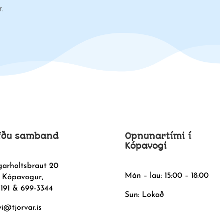
r.
fðu samband
Opnunartími í
Kópavogi
garholtsbraut 20
Mán – lau: 15:00 – 18:00
 Kópavogur,
1191 & 699-3344
Sun: Lokað
vi@tjorvar.is