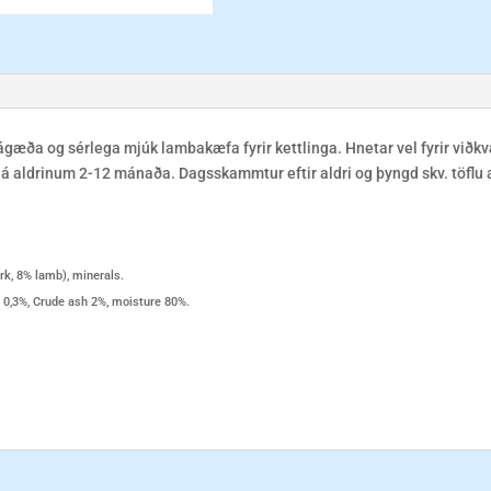
ágæða og sérlega mjúk lambakæfa fyrir kettlinga. Hnetar vel fyrir viðkv
a á aldrinum 2-12 mánaða. Dagsskammtur eftir aldri og þyngd skv. töflu 
k, 8% lamb), minerals.
r 0,3%, Crude ash 2%, moisture 80%.