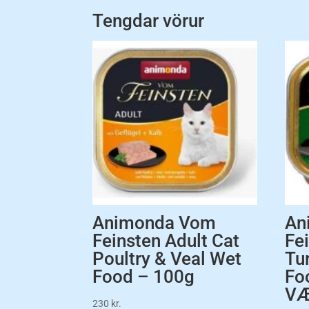
Tengdar vörur
Animonda Vom
An
Feinsten Adult Cat
Fe
Poultry & Veal Wet
Tu
Food – 100g
Fo
VÆ
230
kr.