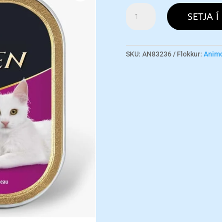
Animonda
SETJA Í
Vom
Feinsten
Kitten
w/Lamb
SKU:
AN83236
Flokkur:
Anim
Wet
Food
-
100g
magn