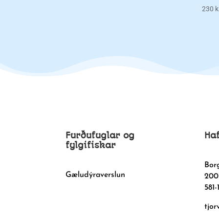
230
k
Furðufuglar og
Ha
fylgifiskar
Bor
Gæludýraverslun
200
581-
tjor