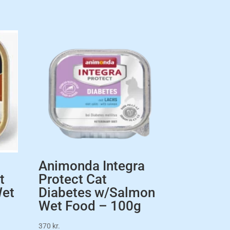
Animonda Integra
t
Protect Cat
Wet
Diabetes w/Salmon
Wet Food – 100g
370
kr.