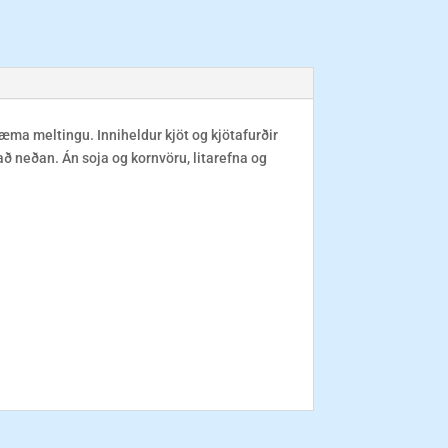
æma meltingu. Inniheldur kjöt og kjötafurðir
að neðan. Án soja og kornvöru, litarefna og