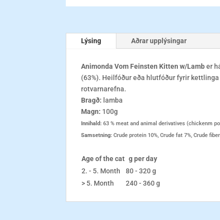
Lýsing
Aðrar upplýsingar
Animonda Vom Feinsten Kitten w/Lamb
er h
(63%). Heilfóður eða hlutfóður fyrir kettling
rotvarnarefna.
Bragð:
lamba
Magn:
100g
Innihald:
63 % meat and animal derivatives (chickenm por
Samsetning:
Crude protein 10%, Crude fat 7%, Crude fibe
Age of the cat
g per day
2. - 5. Month
80 - 320 g
> 5. Month
240 - 360 g