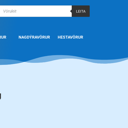
Products
search
LEITA
RUR
NAGDÝRAVÖRUR
HESTAVÖRUR
g