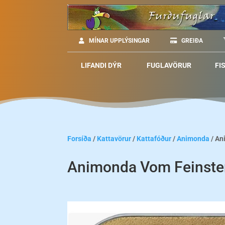
MÍNAR UPPLÝSINGAR
GREIÐA
LIFANDI DÝR
FUGLAVÖRUR
FI
Forsíða
/
Kattavörur
/
Kattafóður
/
Animonda
/ An
Animonda Vom Feinste