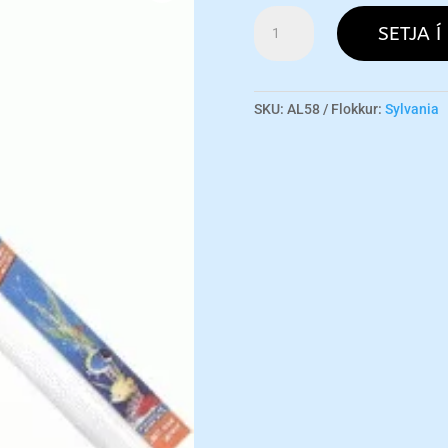
Aquastar
SETJA Í
T8
58W
magn
SKU:
AL58
Flokkur:
Sylvania