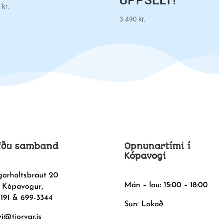
UPPSELT!
0
kr.
3.490
kr.
fðu samband
Opnunartími í
Kópavogi
garholtsbraut 20
Mán – lau: 15:00 – 18:00
 Kópavogur,
1191 & 699-3344
Sun: Lokað
vi@tjorvar.is