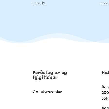
3.890
kr.
5.99
Furðufuglar og
Ha
fylgifiskar
Bor
Gæludýraverslun
200
581-
tjor