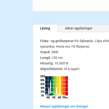
Lýsing
Aðrar upplýsingar
Fiska- og gróðurperur
frá
Sylvania
. Líkja ef
sjávarbúr. Þetta eru T8 flúrperur.
Stærð:
58W
Lengd:
150 cm
Hitastig:
10.000°K
Afgreiðslutími:
til á lager!
Nánari upplýsingar um lýsingu!