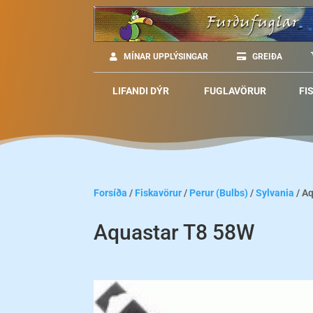
MÍNAR UPPLÝSINGAR
GREIÐA
LIFANDI DÝR
FUGLAVÖRUR
FI
Forsíða
/
Fiskavörur
/
Perur (Bulbs)
/
Sylvania
/ A
Aquastar T8 58W