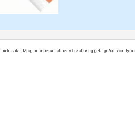
tir birtu sólar. Mjög fínar perur í almenn fiskabúr og gefa góðan vöxt fyri