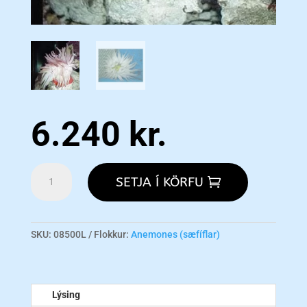
6.240
kr.
Atlantic
SETJA Í KÖRFU
Anemone
L
magn
SKU:
08500L
Flokkur:
Anemones (sæfíflar)
Lýsing