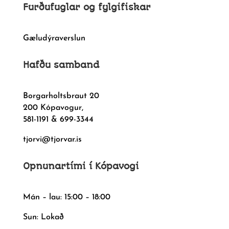
Furðufuglar og fylgifiskar
Gæludýraverslun
Hafðu samband
Borgarholtsbraut 20
200 Kópavogur,
581-1191 & 699-3344
tjorvi@tjorvar.is
Opnunartími í Kópavogi
Mán – lau: 15:00 – 18:00
Sun: Lokað