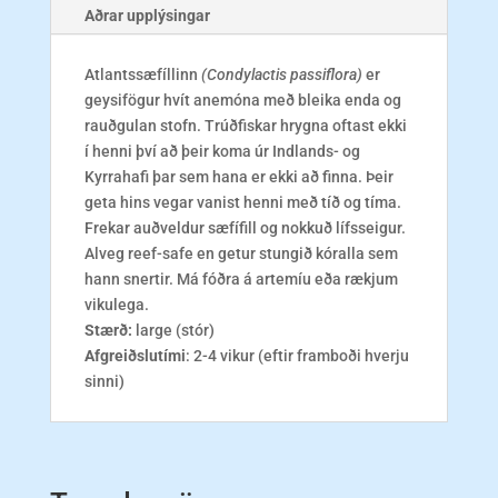
Aðrar upplýsingar
Atlantssæfíllinn
(Condylactis passiflora)
er
geysifögur hvít anemóna með bleika enda og
rauðgulan stofn. Trúðfiskar hrygna oftast ekki
í henni því að þeir koma úr Indlands- og
Kyrrahafi þar sem hana er ekki að finna. Þeir
geta hins vegar vanist henni með tíð og tíma.
Frekar auðveldur sæfífill og nokkuð lífsseigur.
Alveg reef-safe en getur stungið kóralla sem
hann snertir. Má fóðra á artemíu eða rækjum
vikulega.
Stærð:
large (stór)
Afgreiðslutími
: 2-4 vikur (eftir framboði hverju
sinni)