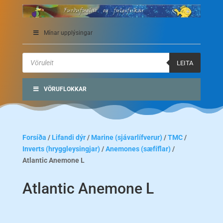
Mínar upplýsingar
Products
search
LEITA
VÖRUFLOKKAR
Forsíða
/
Lifandi dýr
/
Marine (sjávarlífverur)
/
TMC
/
Inverts (hryggleysingjar)
/
Anemones (sæfíflar)
/
Atlantic Anemone L
Atlantic Anemone L