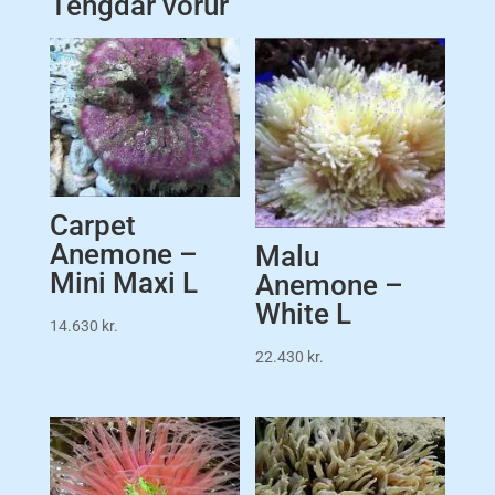
Tengdar vörur
Carpet
Anemone –
Malu
Mini Maxi L
Anemone –
White L
14.630
kr.
22.430
kr.