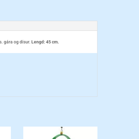
. gára og dísur.
Lengd:
45 cm.