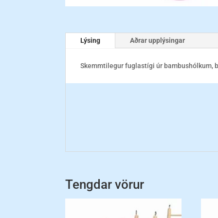
Lýsing
Aðrar upplýsingar
Skemmtilegur fuglastígi úr bambushólkum, bas
Tengdar vörur