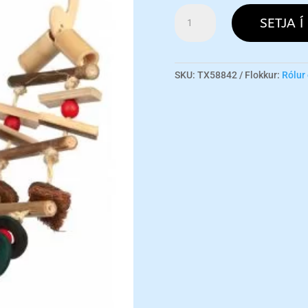
Bamboo
SETJA Í
Suspension
Bridge
magn
SKU:
TX58842
Flokkur:
Rólur 