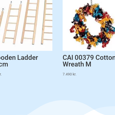
oden Ladder
CAI 00379 Cotto
cm
Wreath M
r.
7.490
kr.