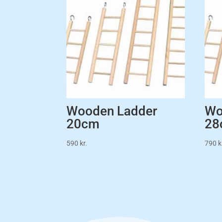
Wooden Ladder
Wo
20cm
28
590
kr.
790
k