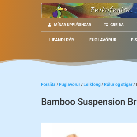
MÍNAR UPPLÝSINGAR
GREIÐA
LIFANDI DÝR
FUGLAVÖRUR
FI
Forsíða
/
Fuglavörur
/
Leikföng
/
Rólur og stigar
/ 
Bamboo Suspension Br