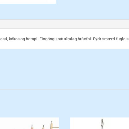
ti, kókos og hampi. Eingöngu náttúruleg hráefni. Fyrir smærri fugla ss