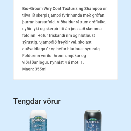
Bio-Groom Wiry Coat Texturizing Shampoo
er
tilvalið skerpisjampó fyrir hunda með grófan,
þurran burstafeld. Viðheldur réttum grófleika,
eyðir lykt og skerpir liti án þess að skemma
feldinn. Hefur frískandi ilm og hlutlaust
sýrustig. Sjampóið freyðir vel, skolast
auðveldlega úr og hefur hlutlaust sýrustig.
Feldurinn verður hreinn, mjúkur og
viðráðanlegur. Þynnist 4 á móti 1.
Magn:
355ml
Tengdar vörur