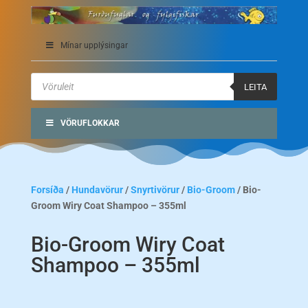
Mínar upplýsingar
Products
search
LEITA
VÖRUFLOKKAR
Forsíða
/
Hundavörur
/
Snyrtivörur
/
Bio-Groom
/ Bio-
Groom Wiry Coat Shampoo – 355ml
Bio-Groom Wiry Coat
Shampoo – 355ml