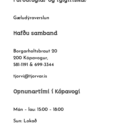
Gæludýraverslun
Hafðu samband
Borgarholtsbraut 20
200 Kópavogur,
581-1191 & 699-3344
tjorvi@tjorvar.is
Opnunartími í Kópavogi
Mán – lau: 15:00 – 18:00
Sun: Lokað