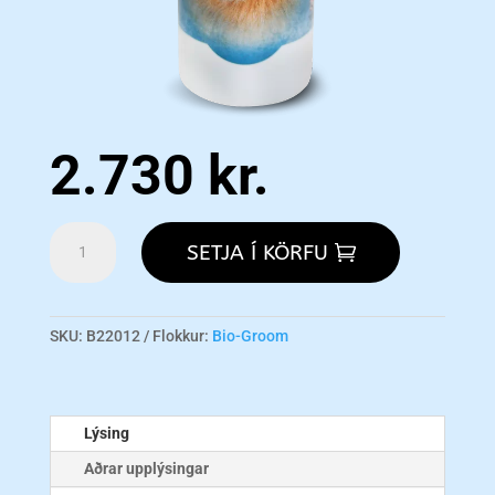
2.730
kr.
Bio-
SETJA Í KÖRFU
Groom
Wiry
Coat
Shampoo
SKU:
B22012
Flokkur:
Bio-Groom
-
355ml
magn
Lýsing
Aðrar upplýsingar