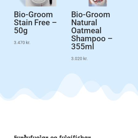
Bio-Groom
Bio-Groom
Stain Free –
Natural
50g
Oatmeal
Shampoo –
3.470
kr.
355ml
3.020
kr.
Furðufuglar og fylgifiskar