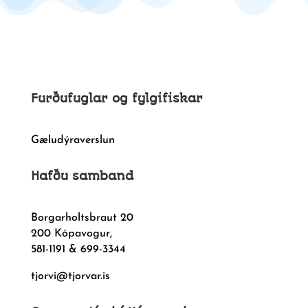
Furðufuglar og fylgifiskar
Gæludýraverslun
Hafðu samband
Borgarholtsbraut 20
200 Kópavogur,
581-1191 & 699-3344
tjorvi@tjorvar.is