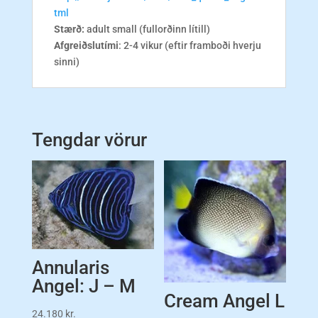
tml
Stærð:
adult small (fullorðinn lítill)
Afgreiðslutími
: 2-4 vikur (eftir framboði hverju
sinni)
Tengdar vörur
Annularis
Angel: J – M
Cream Angel L
24.180
kr.