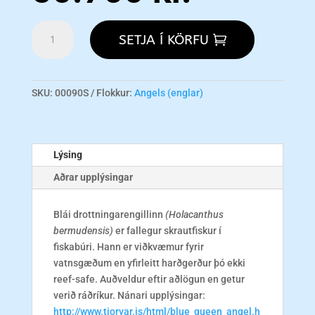
Blue
SETJA Í KÖRFU
Queen
Angel:
A
-
SKU:
00090S
Flokkur:
Angels (englar)
S
magn
Lýsing
Aðrar upplýsingar
Blái drottningarengillinn
(Holacanthus
bermudensis)
er fallegur skrautfiskur í
fiskabúri. Hann er viðkvæmur fyrir
vatnsgæðum en yfirleitt harðgerður þó ekki
reef-safe. Auðveldur eftir aðlögun en getur
verið ráðríkur. Nánari upplýsingar:
http://www.tjorvar.is/html/blue_queen_angel.h