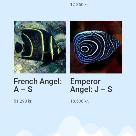
17.350
kr.
French Angel:
Emperor
A – S
Angel: J – S
51.290
kr.
18.530
kr.