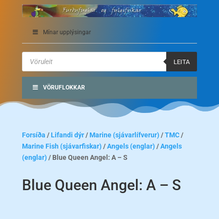
Mínar upplýsingar
Products
search
LEITA
VÖRUFLOKKAR
Forsíða
/
Lifandi dýr
/
Marine (sjávarlífverur)
/
TMC
/
Marine Fish (sjávarfiskar)
/
Angels (englar)
/
Angels
(englar)
/ Blue Queen Angel: A – S
Blue Queen Angel: A – S