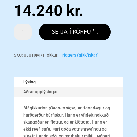
14.240
kr.
Blue
SETJA Í KÖRFU
Trigger
-
Melanesia/West
Indian
SKU:
03010M
Flokkur:
Triggers (gikkfiskar)
Ocean
M
magn
Lýsing
Aðrar upplýsingar
Blágikkurinn
(Odonus niger)
er tignarlegur og
harðgerður búrfiskur. Hann er yfirleit nokkuð
skapgóður en flottur, og er kjötæta. Hann er
ekki reef-safe. Þarf góða vatnshreyfingu og
súrefni, enda sóði og mathákur mikill. Nánari