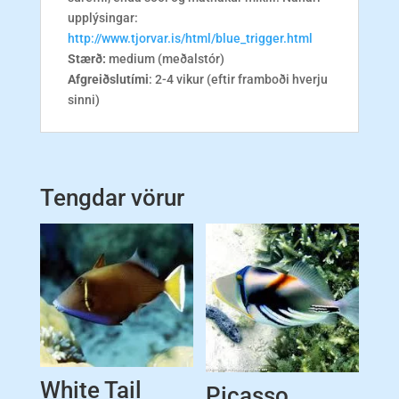
upplýsingar:
http://www.tjorvar.is/html/blue_trigger.html
Stærð:
medium (meðalstór)
Afgreiðslutími
: 2-4 vikur (eftir framboði hverju
sinni)
Tengdar vörur
White Tail
Picasso