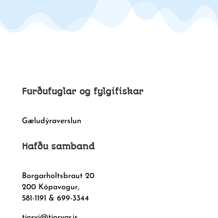
Furðufuglar og fylgifiskar
Gæludýraverslun
Hafðu samband
Borgarholtsbraut 20
200 Kópavogur,
581-1191 & 699-3344
tjorvi@tjorvar.is