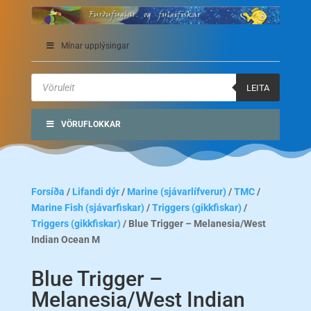
Mínar upplýsingar
Products
search
LEITA
VÖRUFLOKKAR
Forsíða
/
Lifandi dýr
/
Marine (sjávarlífverur)
/
TMC
/
Marine Fish (sjávarfiskar)
/
Triggers (gikkfiskar)
/
Triggers (gikkfiskar)
/ Blue Trigger – Melanesia/West
Indian Ocean M
Blue Trigger –
Melanesia/West Indian