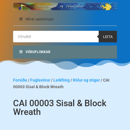
Mínar upplýsingar
Products
search
LEITA
VÖRUFLOKKAR
Forsíða
/
Fuglavörur
/
Leikföng
/
Rólur og stigar
/ CAI
00003 Sisal & Block Wreath
CAI 00003 Sisal & Block
Wreath