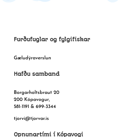
Furðufuglar og fylgifiskar
Gæludýraverslun
Hafðu samband
Borgarholtsbraut 20
200 Kópavogur,
581-1191 & 699-3344
tjorvi@tjorvar.is
Opnunartími í Kópavogi