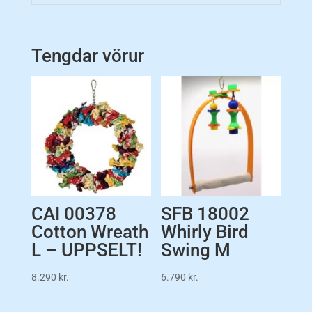
Tengdar vörur
CAI 00378
SFB 18002
Cotton Wreath
Whirly Bird
L – UPPSELT!
Swing M
8.290
kr.
6.790
kr.