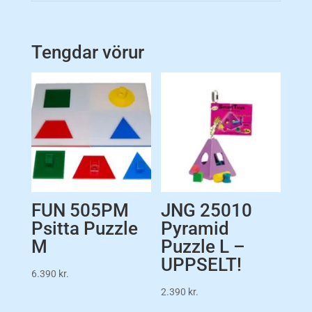
Tengdar vörur
FUN 505PM
JNG 25010
Psitta Puzzle
Pyramid
M
Puzzle L –
UPPSELT!
6.390
kr.
2.390
kr.