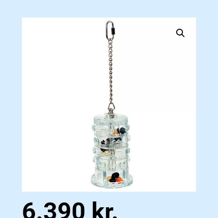
6.390
kr.