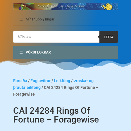
Mínar upplýsingar
Products
search
LEITA
VÖRUFLOKKAR
Forsíða
/
Fuglavörur
/
Leikföng
/
Þroska- og
þrautaleikföng
/ CAI 24284 Rings Of Fortune –
Foragewise
CAI 24284 Rings Of
Fortune – Foragewise