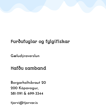
Furðufuglar og fylgifiskar
Gæludýraverslun
Hafðu samband
Borgarholtsbraut 20
200 Kópavogur,
581-1191 & 699-3344
tjorvi@tjorvar.is