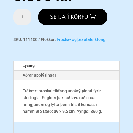
CAI
SETJA Í KÖRFU
24284
Rings
Of
Fortune
SKU:
111430
Flokkur:
Þroska- og þrautaleikföng
-
Foragewise
magn
Lýsing
Aðrar upplýsingar
Frábært þroskaleikfang úr akrýlplasti fyrir
stórfugla. Fuglinn þarf að læra að snúa
hringjunum og lyfta þeim til að komast í
nammið!
Stærð: 39 x 9,5 cm.
Þyngd: 360 g.