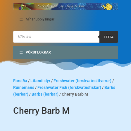
Mínar upplýsingar
Products
search
LEITA
VÖRUFLOKKAR
Forsíða
/
Lifandi dýr
/
Freshwater (ferskvatnslífverur)
/
Ruinemans
/
Freshwater Fish (ferskvatnsfiskar)
/
Barbs
(barbar)
/
Barbs (barbar)
/ Cherry Barb M
Cherry Barb M