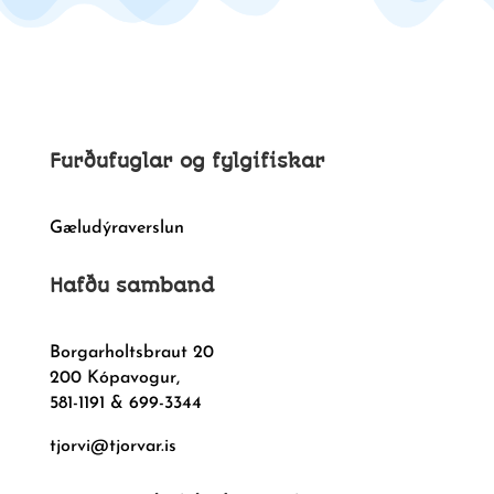
Furðufuglar og fylgifiskar
Gæludýraverslun
Hafðu samband
Borgarholtsbraut 20
200 Kópavogur,
581-1191 & 699-3344
tjorvi@tjorvar.is