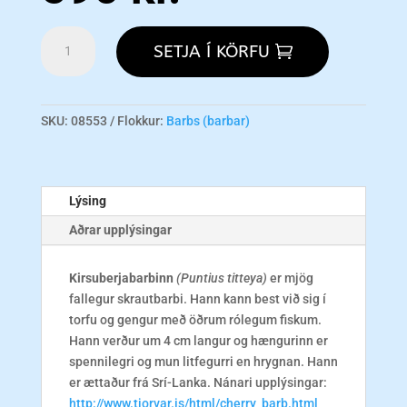
Cherry
SETJA Í KÖRFU
Barb
M
magn
SKU:
08553
Flokkur:
Barbs (barbar)
Lýsing
Aðrar upplýsingar
Kirsuberjabarbinn
(Puntius titteya)
er mjög
fallegur skrautbarbi. Hann kann best við sig í
torfu og gengur með öðrum rólegum fiskum.
Hann verður um 4 cm langur og hængurinn er
spennilegri og mun litfegurri en hrygnan. Hann
er ættaður frá Srí-Lanka. Nánari upplýsingar:
http://www.tjorvar.is/html/cherry_barb.html