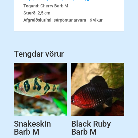
Tegund
: Cherry Barb M
Stærð:
2,5 cm
Afgreiðslutími
: sérpöntunarvara - 6 vikur
Tengdar vörur
Snakeskin
Black Ruby
Barb M
Barb M