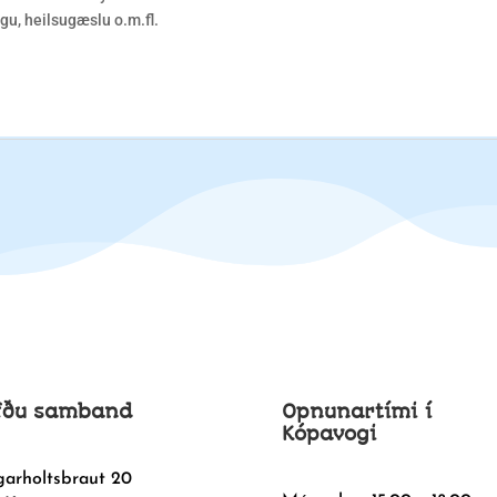
gu, heilsugæslu o.m.fl.
fðu samband
Opnunartími í
Kópavogi
garholtsbraut 20