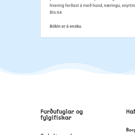
hvernig ferðast á með hund, næringu, snyrtin
Bls:64
Bókin er á ensku.
Furðufuglar og
Ha
fylgifiskar
Bor