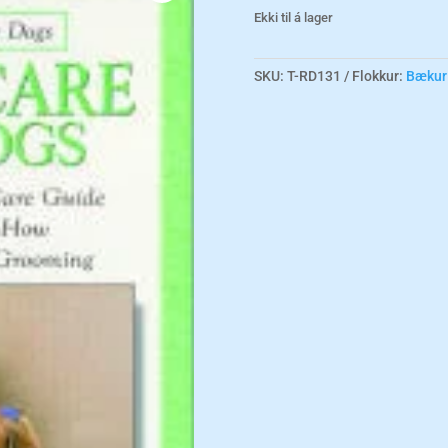
Ekki til á lager
SKU:
T-RD131
Flokkur:
Bækur