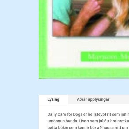
Lýsing
Aðrar upplýsingar
Daily Care for Dogs er heilsteypt rit sem inn
umönnun hunda. Hvort sem þú átt hreinrækt
þetta bókin sem kennir þér að hugsa rétt um h