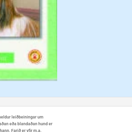
iheldur leiðbeiningar um
aðan eða blandaðan hund er
ann. Farið er yfir m.a.