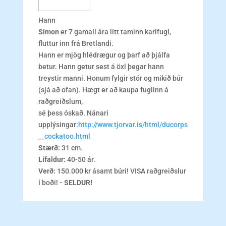
Hann
Símon
er 7 gamall ára lítt taminn karlfugl,
fluttur inn frá Bretlandi.
Hann er mjög hlédrægur og þarf að þjálfa
betur. Hann getur sest á öxl þegar hann
treystir manni. Honum fylgir stór og mikið búr
(sjá að ofan). Hægt er að kaupa fuglinn á
raðgreiðslum,
sé þess óskað. Nánari
upplýsingar:
http://www.tjorvar.is/html/ducorps
__cockatoo.html
Stærð:
31 cm.
Lífaldur:
40-50 ár.
Verð:
150.000 kr ásamt búri! VISA raðgreiðslur
í boði!
- SELDUR!