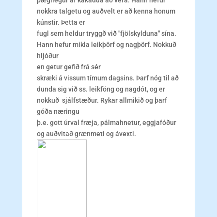
þægilegur af kakadúa að vera. Hann hefur
nokkra talgetu og auðvelt er að kenna honum
kúnstir. Þetta er
fugl sem heldur tryggð við "fjölskylduna" sína.
Hann hefur mikla leikþörf og nagþörf. Nokkuð
hljóður
en getur gefið frá sér
skræki á vissum tímum dagsins. Þarf nóg til að
dunda sig við ss. leikföng og nagdót, og er
nokkuð sjálfstæður. Rykar allmikið og þarf
góða næringu
þ.e. gott úrval fræja, pálmahnetur, eggjafóður
og auðvitað grænmeti og ávexti.