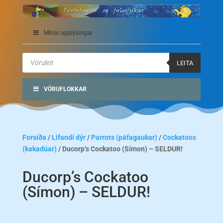
Mínar upplýsingar
Products
search
LEITA
VÖRUFLOKKAR
Forsíða
/
Lifandi dýr
/
Parrots (páfagaukar)
/
Cockatoos
(kakadúar)
/ Ducorp’s Cockatoo (Símon) – SELDUR!
Ducorp’s Cockatoo
(Símon) – SELDUR!