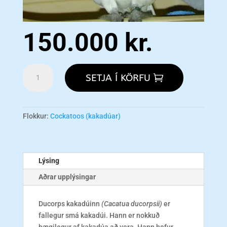
150.000
kr.
Ducorp's
SETJA Í KÖRFU
Cockatoo
(Símon)
-
SELDUR!
Flokkur:
Cockatoos (kakadúar)
magn
Lýsing
Aðrar upplýsingar
Ducorps kakadúinn
(Cacatua ducorpsii)
er
fallegur smá kakadúi. Hann er nokkuð