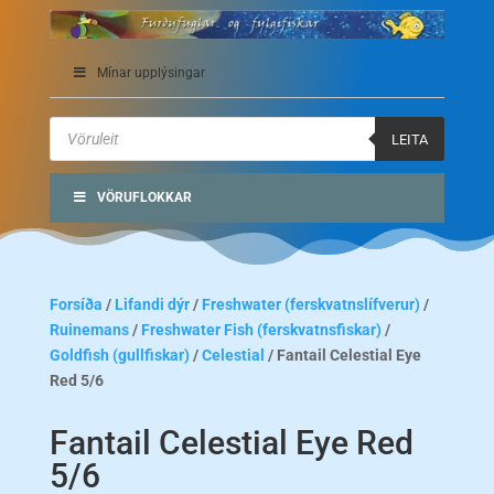
Mínar upplýsingar
Products
search
LEITA
VÖRUFLOKKAR
Forsíða
/
Lifandi dýr
/
Freshwater (ferskvatnslífverur)
/
Ruinemans
/
Freshwater Fish (ferskvatnsfiskar)
/
Goldfish (gullfiskar)
/
Celestial
/ Fantail Celestial Eye
Red 5/6
Fantail Celestial Eye Red
5/6