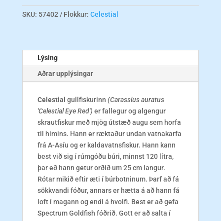
Red
5/6
SKU:
57402
Flokkur:
Celestial
magn
Lýsing
Aðrar upplýsingar
Celestial
gullfiskurinn
(Carassius auratus
'Celestial Eye Red')
er fallegur og algengur
skrautfiskur með mjög útstæð augu sem horfa
til himins. Hann er ræktaður undan vatnakarfa
frá A-Asíu og er kaldavatnsfiskur. Hann kann
best við sig í rúmgóðu búri, minnst 120 lítra,
þar eð hann getur orðið um 25 cm langur.
Rótar mikið eftir æti í búrbotninum. Þarf að fá
sökkvandi fóður, annars er hætta á að hann fá
loft í magann og endi á hvolfi. Best er að gefa
Spectrum Goldfish fóðrið. Gott er að salta í