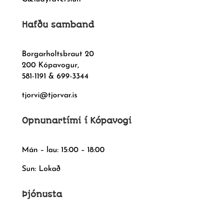
Hafðu samband
Borgarholtsbraut 20
200 Kópavogur,
581-1191 & 699-3344
tjorvi@tjorvar.is
Opnunartími í Kópavogi
Mán – lau: 15:00 – 18:00
Sun: Lokað
Þjónusta