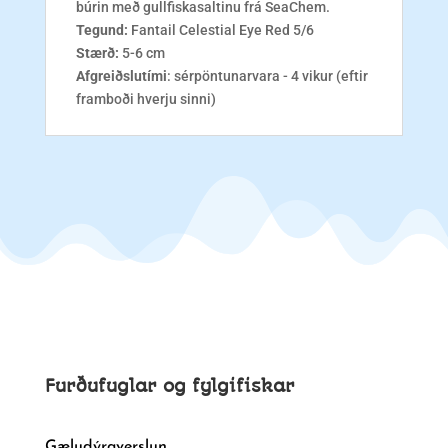
búrin með gullfiskasaltinu frá SeaChem.
Tegund:
Fantail Celestial Eye Red 5/6
Stærð:
5-6 cm
Afgreiðslutími
: sérpöntunarvara - 4 vikur (eftir
framboði hverju sinni)
Furðufuglar og fylgifiskar
Gæludýraverslun