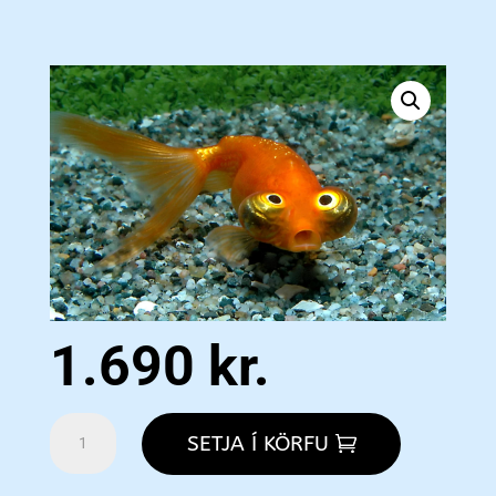
1.690
kr.
Fantail
SETJA Í KÖRFU
Celestial
Eye