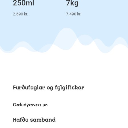
250ml
7kg
2.690
kr.
7.490
kr.
Furðufuglar og fylgifiskar
Gæludýraverslun
Hafðu samband