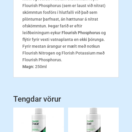
Flourish Phosphorus (sem er laust við nítrat)
skömmtun fosfórs í hlutfalli við það sem
plönturnar þarfnast, án hættunar á nítrat
ofskömmtun. Þegar farið er eftir
leiðbeiningum eykur
Flourish Phosphorus
og
flýtir fyrir vexti vatnaplanta en ekki þörunga.
Fyrir mestan árangur er mælt með notkun
Flourish Nitrogen og Florish Potassium með
Flourish Phosphorus.
Magn:
250ml
Tengdar vörur