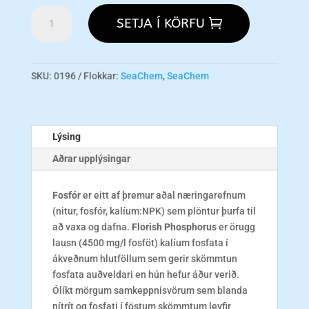
Flourish
SETJA Í KÖRFU
Phosphorus
250ml
magn
SKU:
0196
Flokkar:
SeaChem
,
SeaChem
Lýsing
Aðrar upplýsingar
Fosfór
er eitt af þremur aðal næringarefnum
(nitur, fosfór, kalíum:NPK) sem plöntur þurfa til
að vaxa og dafna.
Florish Phosphorus
er örugg
lausn (4500 mg/l fosföt) kalíum fosfata í
ákveðnum hlutföllum sem gerir skömmtun
fosfata auðveldari en hún hefur áður verið.
Ólíkt mörgum samkeppnisvörum sem blanda
nítrít og fosfati í föstum skömmtum leyfir