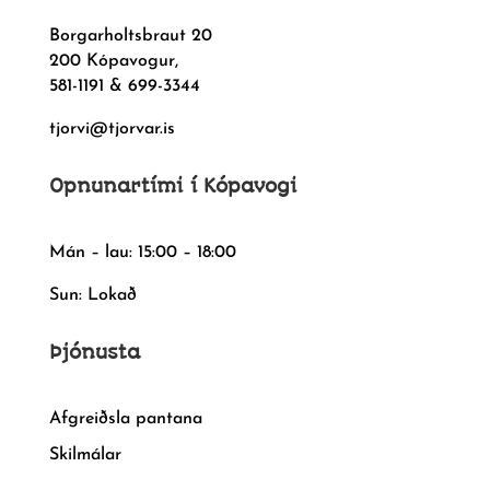
Borgarholtsbraut 20
200 Kópavogur,
581-1191 & 699-3344
tjorvi@tjorvar.is
Opnunartími í Kópavogi
Mán – lau: 15:00 – 18:00
Sun: Lokað
Þjónusta
Afgreiðsla pantana
Skilmálar