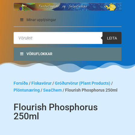
Mínar upplýsingar
Products
search
LEITA
VÖRUFLOKKAR
Forsíða
/
Fiskavörur
/
Gróðurvörur (Plant Products)
/
Plöntunæring
/
SeaChem
/ Flourish Phosphorus 250ml
Flourish Phosphorus
250ml