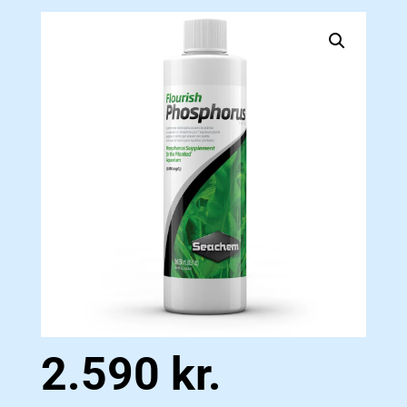
2.590
kr.