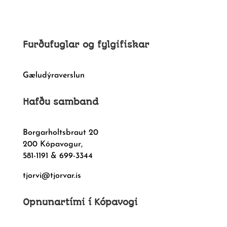
Furðufuglar og fylgifiskar
Gæludýraverslun
Hafðu samband
Borgarholtsbraut 20
200 Kópavogur,
581-1191 & 699-3344
tjorvi@tjorvar.is
Opnunartími í Kópavogi