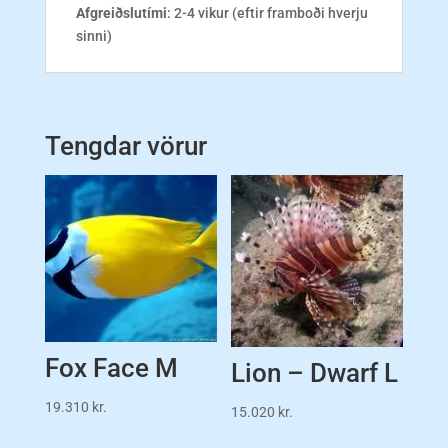
Afgreiðslutími
: 2-4 vikur (eftir framboði hverju
sinni)
Tengdar vörur
Fox Face M
Lion – Dwarf L
19.310
kr.
15.020
kr.