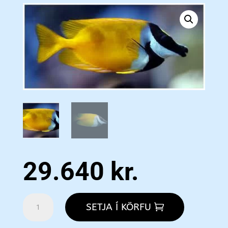
29.640
kr.
Fox
SETJA Í KÖRFU
Face
L