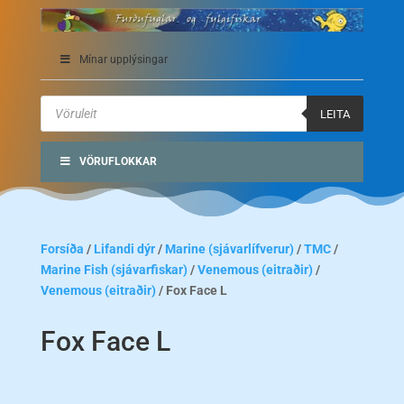
Mínar upplýsingar
Products
search
LEITA
VÖRUFLOKKAR
Forsíða
/
Lifandi dýr
/
Marine (sjávarlífverur)
/
TMC
/
Marine Fish (sjávarfiskar)
/
Venemous (eitraðir)
/
Venemous (eitraðir)
/ Fox Face L
Fox Face L