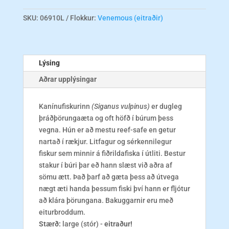
magn
SKU:
06910L
Flokkur:
Venemous (eitraðir)
Lýsing
Aðrar upplýsingar
Kanínufiskurinn
(Siganus vulpinus)
er dugleg
þráðþörungaæta og oft höfð í búrum þess
vegna. Hún er að mestu reef-safe en getur
nartað í rækjur. Litfagur og sérkennilegur
fiskur sem minnir á fiðrildafiska í útliti. Bestur
stakur í búri þar eð hann slæst við aðra af
sömu ætt. Það þarf að gæta þess að útvega
nægt æti handa þessum fiski því hann er fljótur
að klára þörungana. Bakuggarnir eru með
eiturbroddum.
Stærð:
large (stór) -
eitraður!