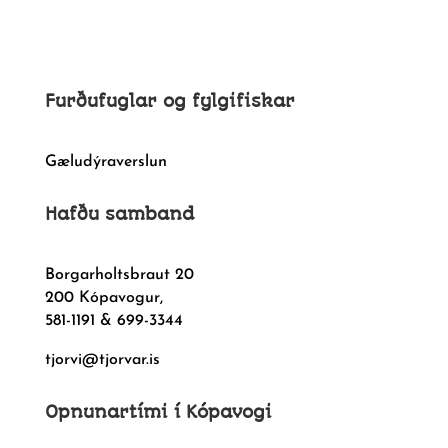
Furðufuglar og fylgifiskar
Gæludýraverslun
Hafðu samband
Borgarholtsbraut 20
200 Kópavogur,
581-1191 & 699-3344
tjorvi@tjorvar.is
Opnunartími í Kópavogi