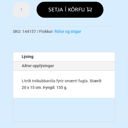
FUN
SETJA Í KÖRFU
047
Block
Swing
S
SKU:
144157
Flokkur:
Rólur og stigar
-
UPPSELT!
magn
Lýsing
Aðrar upplýsingar
Litrík trékubbaróla fyrir smærri fugla.
Stærð:
20 x 15 cm.
Þyngd: 155 g.