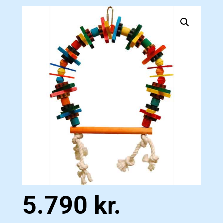
5.790
kr.