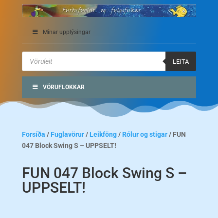
Mínar upplýsingar
Products
search
LEITA
VÖRUFLOKKAR
Forsíða
/
Fuglavörur
/
Leikföng
/
Rólur og stigar
/ FUN
047 Block Swing S – UPPSELT!
FUN 047 Block Swing S –
UPPSELT!