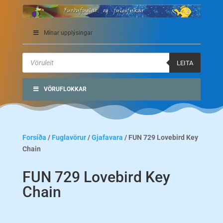
Mínar upplýsingar
Products
search
LEITA
VÖRUFLOKKAR
Forsíða
/
Fuglavörur
/
Gjafavara
/ FUN 729 Lovebird Key
Chain
FUN 729 Lovebird Key
Chain