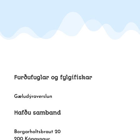
Furðufuglar og fylgifiskar
Gæludýraverslun
Hafðu samband
Borgarholtsbraut 20
200 Kópavogur,