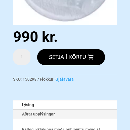
990
kr.
FUN
SETJA Í KÖRFU
729
Lovebird
Key
Chain
SKU:
150298
Flokkur:
Gjafavara
magn
Lýsing
Aðrar upplýsingar
Falleg lyklakippa með upphleyptri mynd af