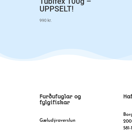
Tubifex 100g –
UPPSELT!
990
kr.
Furðufuglar og
Ha
fylgifiskar
Bor
Gæludýraverslun
200
581-