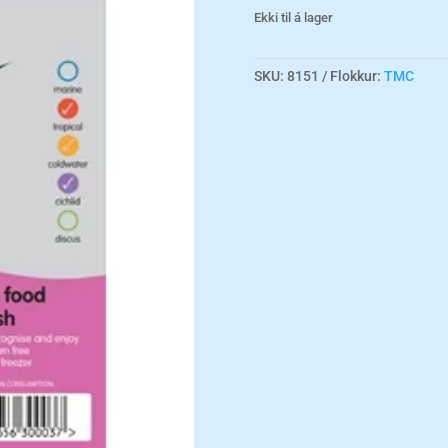
Ekki til á lager
SKU:
8151
Flokkur:
TMC