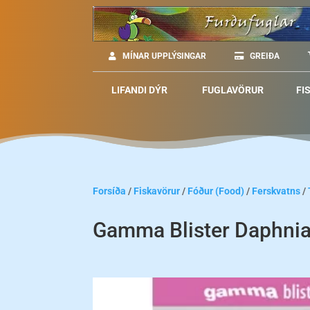
MÍNAR UPPLÝSINGAR
GREIÐA
LIFANDI DÝR
FUGLAVÖRUR
FI
Forsíða
/
Fiskavörur
/
Fóður (Food)
/
Ferskvatns
/
Gamma Blister Daphni