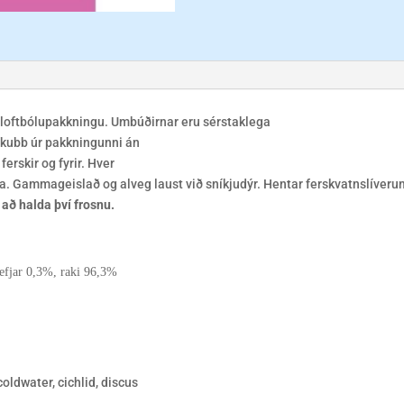
 loftbólupakkningu. Umbúðirnar eru sérstaklega
urkubb úr pakkningunni án
erskir og fyrir. Hver
a. Gammageislað og alveg laust við sníkjudýr. Hentar ferskvatnslíveru
r að halda því frosnu.
refjar 0,3%, raki 96,3%
coldwater, cichlid, discus