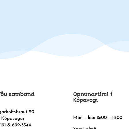
fðu samband
Opnunartími í
Kópavogi
garholtsbraut 20
Mán – lau: 15:00 – 18:00
 Kópavogur,
1191 & 699-3344