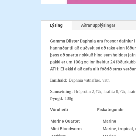
Lýsing
Aðrar upplýsingar
Gamma
Blister
Daphnia
eru frosnar
dafníur
í
hannaðar til að auðvelt sé að taka einn fóð
þess að snerta nokkuð hina sem haldast jafn f
pakki er um 100g og inniheldur 24 fóðurkubb
ATH: Ef ekki á að gefa allt fóðrið strax verðu
Innihald:
Daphnia vatnaflær,
vatn
Samsetning:
Hráprótín 2,4%, hráfita 0,7%, hrát
Þyngd:
100g
Vöruheiti Fiskategundir
Marine Quartet
Marine
Mini Bloodworm
Marine, tropical, 