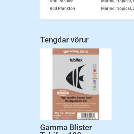
Krill Pacifica
Marine, tropical,
Red Plankton
Marine, tropical, 
Tengdar vörur
Gamma Blister