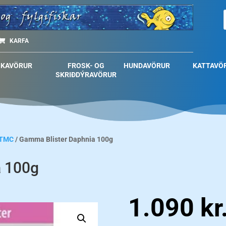
KARFA
SKAVÖRUR
FROSK- OG
HUNDAVÖRUR
KATTAVÖ
SKRIÐDÝRAVÖRUR
TMC
/ Gamma Blister Daphnia 100g
a 100g
1.090
kr