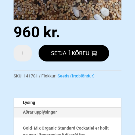
960
kr.
Gold-
SETJA Í KÖRFU
Mix
Organic
Standard
Cockatiel
SKU:
141781
Flokkur:
Seeds (fræblöndur)
1kg
magn
Lýsing
Aðrar upplýsingar
Gold-Mix Organic Standard Cockatiel
er hollt