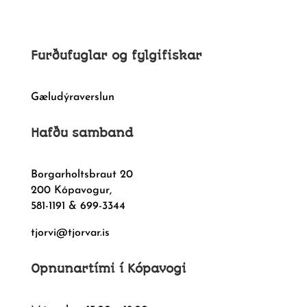
Furðufuglar og fylgifiskar
Gæludýraverslun
Hafðu samband
Borgarholtsbraut 20
200 Kópavogur,
581-1191 & 699-3344
tjorvi@tjorvar.is
Opnunartími í Kópavogi