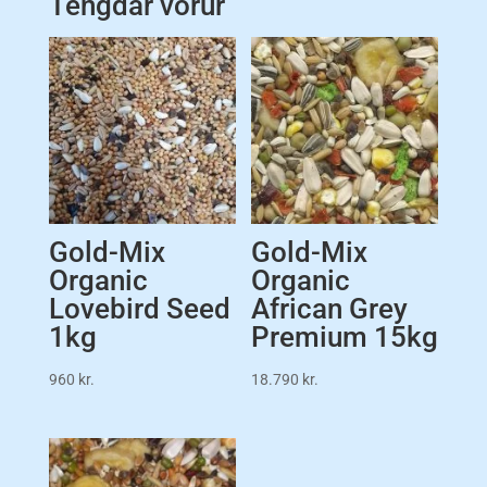
Tengdar vörur
Gold-Mix
Gold-Mix
Organic
Organic
Lovebird Seed
African Grey
1kg
Premium 15kg
960
kr.
18.790
kr.