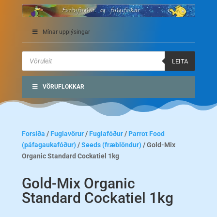
Mínar upplýsingar
Products
search
LEITA
VÖRUFLOKKAR
Forsíða
/
Fuglavörur
/
Fuglafóður
/
Parrot Food
(páfagaukafóður)
/
Seeds (fræblöndur)
/ Gold-Mix
Organic Standard Cockatiel 1kg
Gold-Mix Organic
Standard Cockatiel 1kg