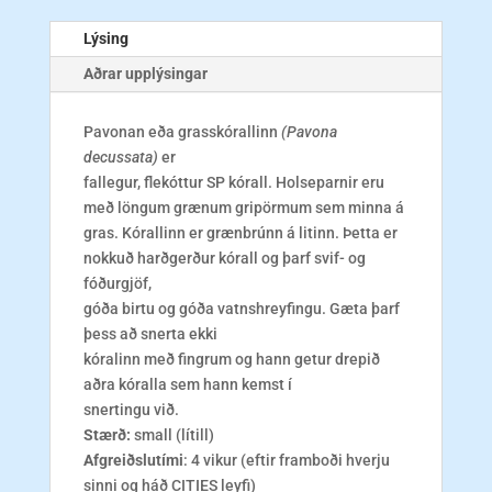
Lýsing
Aðrar upplýsingar
Pavonan eða grasskórallinn
(Pavona
decussata)
er
fallegur, flekóttur SP kórall. Holseparnir eru
með löngum grænum gripörmum sem minna á
gras. Kórallinn er grænbrúnn á litinn. Þetta er
nokkuð harðgerður kórall og þarf svif- og
fóðurgjöf,
góða birtu og góða vatnshreyfingu. Gæta þarf
þess að snerta ekki
kóralinn með fingrum og hann getur drepið
aðra kóralla sem hann kemst í
snertingu við.
Stærð:
small (lítill)
Afgreiðslutími
: 4 vikur (eftir framboði hverju
sinni og háð CITIES leyfi)