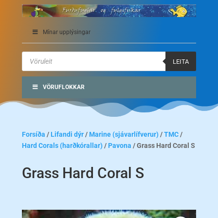
Mínar upplýsingar
Products
search
LEITA
VÖRUFLOKKAR
Forsíða
/
Lifandi dýr
/
Marine (sjávarlífverur)
/
TMC
/
Hard Corals (harðkórallar)
/
Pavona
/ Grass Hard Coral S
Grass Hard Coral S