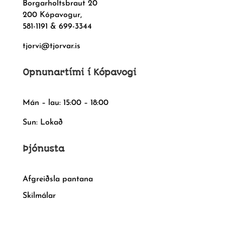
Borgarholtsbraut 20
200 Kópavogur,
581-1191 & 699-3344
tjorvi@tjorvar.is
Opnunartími í Kópavogi
Mán – lau: 15:00 – 18:00
Sun: Lokað
Þjónusta
Afgreiðsla pantana
Skilmálar