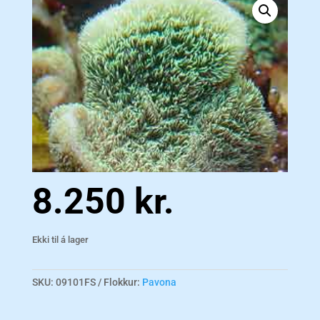
8.250
kr.
Ekki til á lager
SKU:
09101FS
Flokkur:
Pavona