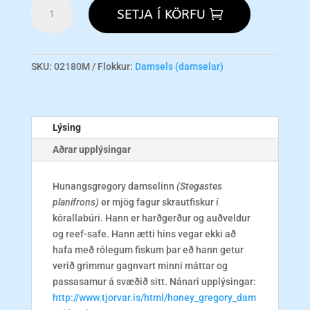
Gregory
SETJA Í KÖRFU
-
Honey
M
magn
SKU:
02180M
Flokkur:
Damsels (damselar)
Lýsing
Aðrar upplýsingar
Hunangsgregory damselinn
(Stegastes
planifrons)
er mjög fagur skrautfiskur í
kórallabúri. Hann er harðgerður og auðveldur
og reef-safe. Hann ætti hins vegar ekki að
hafa með rólegum fiskum þar eð hann getur
verið grimmur gagnvart minni máttar og
passasamur á svæðið sitt. Nánari upplýsingar:
http://www.tjorvar.is/html/honey_gregory_dam