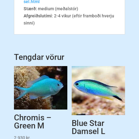
sel.html
Stærð:
medium (meðalstór)
Afgreiðslutími
: 2-4 vikur (eftir framboði hverju
sinni)
Tengdar vörur
Chromis –
Blue Star
Green M
Damsel L
2.930
kr.