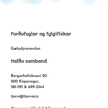
Furðufuglar og fylgifiskar
Gæludýraverslun
Hafðu samband
Borgarholtsbraut 20
200 Kópavogur,
581-1191 & 699-3344
tjorvi@tjorvar.is