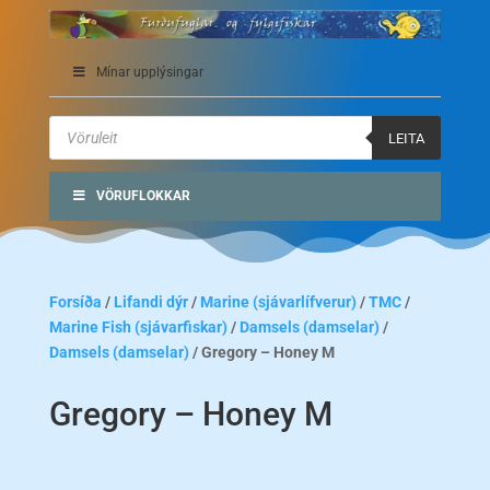
Mínar upplýsingar
Products
search
LEITA
VÖRUFLOKKAR
Forsíða
/
Lifandi dýr
/
Marine (sjávarlífverur)
/
TMC
/
Marine Fish (sjávarfiskar)
/
Damsels (damselar)
/
Damsels (damselar)
/ Gregory – Honey M
Gregory – Honey M