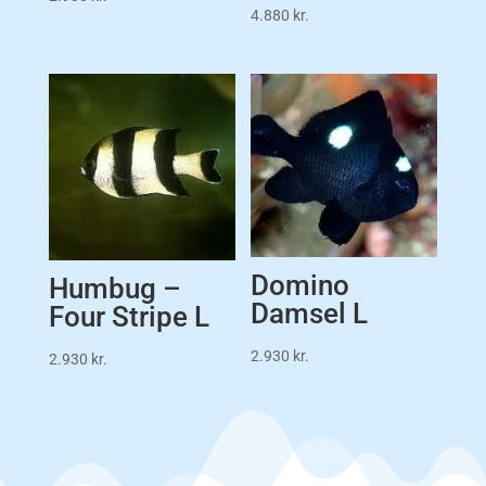
4.880
kr.
Domino
Humbug –
Damsel L
Four Stripe L
2.930
kr.
2.930
kr.