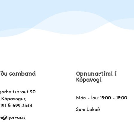
fðu samband
Opnunartími í
Kópavogi
garholtsbraut 20
Mán – lau: 15:00 – 18:00
 Kópavogur,
1191 & 699-3344
Sun: Lokað
vi@tjorvar.is