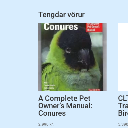
Tengdar vörur
A Complete Pet
CL
Owner’s Manual:
Tra
Conures
Bi
2.990
kr.
5.39