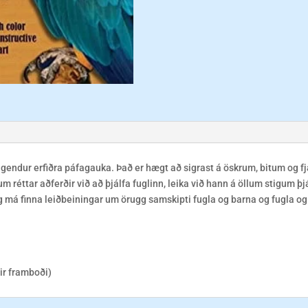
igendur erfiðra páfagauka. Það er hægt að sigrast á öskrum, bitum og f
um réttar aðferðir við að þjálfa fuglinn, leika við hann á öllum stigum þj
g má finna leiðbeiningar um örugg samskipti fugla og barna og fugla o
tir framboði)