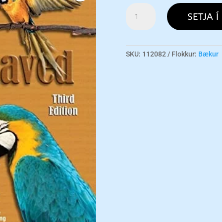
Guide
SETJA Í
To
A
Well-
Behaved
SKU:
112082
Flokkur:
Bækur
Parrot
3rd
magn