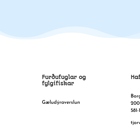
Furðufuglar og
Ha
fylgifiskar
Bor
Gæludýraverslun
200
581-
tjor