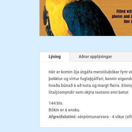
Lýsing
Aðrar upplýsingar
Hér er komin 3ja útgáfa metsölubókar fyrir e
þekktur og virtur fuglaþjálfari, kennir eigend
hvaða búnað á að nota og margt fleira. Einni
litaljósmyndir sem skýra textann enn betur.
144 bls.
Bókin er á ensku.
Afgreiðslutími:
sérpöntunarvara - 4 vikur (ef