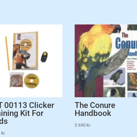
T 00113 Clicker
The Conure
ining Kit For
Handbook
rds
3.690
kr.
0
kr.