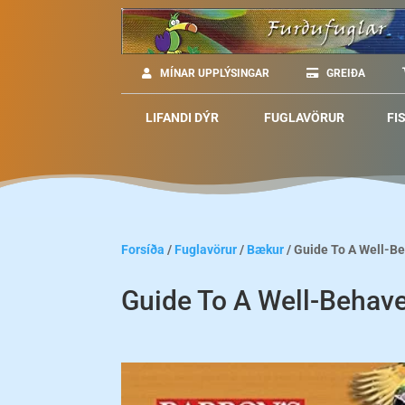
MÍNAR UPPLÝSINGAR
GREIÐA
LIFANDI DÝR
FUGLAVÖRUR
FI
Forsíða
/
Fuglavörur
/
Bækur
/ Guide To A Well-Be
Guide To A Well-Behave