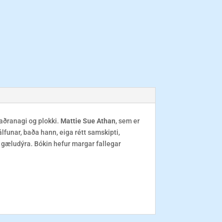
jaðranagi og plokki.
Mattie Sue Athan
, sem er
álfunar, baða hann, eiga rétt samskipti,
g gæludýra. Bókin hefur margar fallegar