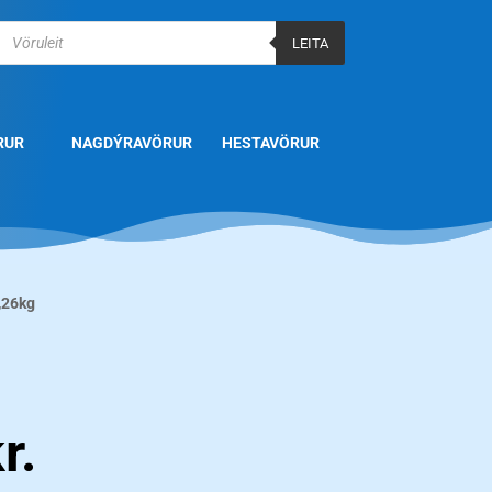
Products
search
LEITA
RUR
NAGDÝRAVÖRUR
HESTAVÖRUR
,26kg
r.