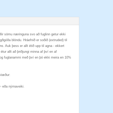
allir sömu næringuna svo að fuglinn getur ekki
ðgóða blöndu. Hráefnið er soðið (extruded) til
s. Auk þess er allt étið upp til agna - ekkert
ur allt að þriðjungi minna af því en af
xti og fuglanammi með því en þó ekki meira en 10%
ðstæður:
ar- eða nýrnaveiki.