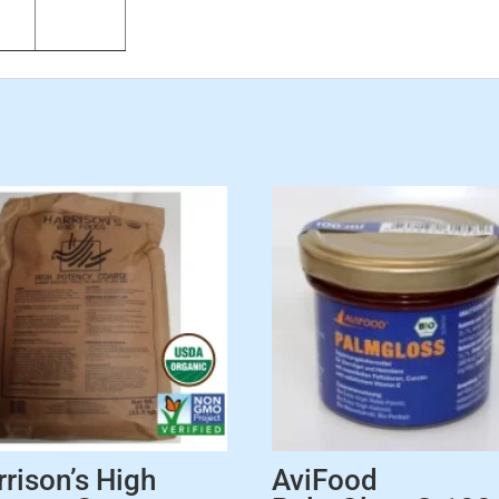
rrison’s High
AviFood