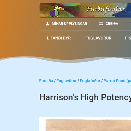
MÍNAR UPPLÝSINGAR
GREIÐA
LIFANDI DÝR
FUGLAVÖRUR
FI
Forsíða
/
Fuglavörur
/
Fuglafóður
/
Parrot Food (
Harrison’s High Potenc