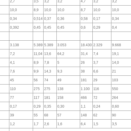
2,7
3,5
3,2
3,2
4,7
3,2
3,2
10,0
8,9
10,0
10,0
8,7
10,0
10,0
0,34
0,514
0,37
0,36
0,58
0,17
0,34
0,392
0,45
0,45
0,45
0,6
0,29
0,4
3.138
5.389
5.389
3.053
18.430
2.329
9.668
7,2
11,04
13,6
64,2
31,4
7,4
19,1
4,1
8,9
7,8
5
26
3,7
14,0
7,6
9,9
14,3
9,3
38
6,6
21
45
56
74
49
181
29
103
110
275
275
138
1.100
116
550
77
117
181
158
466
72
264
0,17
0,29
0,35
0,30
1,1
0,24
0,60
39
55
68
57
148
62
90
1,2
1,7
2,6
1,6
6,4
1,5
3,5