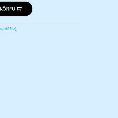
 KÖRFU
þurrfóður)