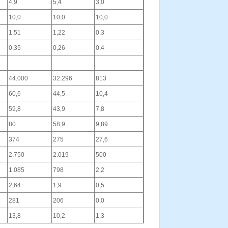
4,9
5,4
3,0
10,0
10,0
10,0
1,51
1,22
0,3
0,35
0,26
0,4
44.000
32.296
813
60,6
44,5
10,4
59,8
43,9
7,8
80
58,9
9,89
374
275
27,6
2.750
2.019
500
1.085
798
2,2
2,64
1,9
0,5
281
206
0,0
13,8
10,2
1,3