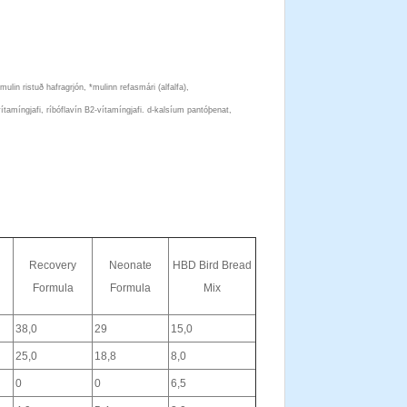
ulin ristuð hafragrjón, *mulinn refasmári (alfalfa),
vítamíngjafi, ríbóflavín B2-vítamíngjafi. d-kalsíum pantóþenat,
Recovery
Neonate
HBD Bird Bread
Formula
Formula
Mix
38,0
29
15,0
25,0
18,8
8,0
0
0
6,5