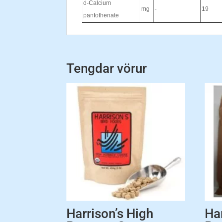
d-Calcium
mg
-
19
pantothenate
Tengdar vörur
Harrison’s High
Ha