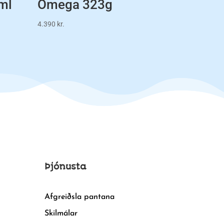
ml
Omega 323g
4.390
kr.
Þjónusta
Afgreiðsla pantana
Skilmálar