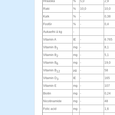
Hráaska
%
5,0
2,9
Raki
%
10,0
10,0
Kalk
%
-
0,38
Fosfór
%
-
0,4
Aukaefni á kg
-
Vitamin A
IE
-
6.765
Vitamin B
mg
-
8,1
1
Vitamin B
mg
-
5,1
2
Vitamin B
mg
-
19,0
6
Vitamin B
µg
-
58
12
Vitamin D
IE
-
165
3
Vitamin E
mg
-
107
Biotin
mg
-
0,24
Nicotinamide
mg
-
48
Folic acid
mg
-
1,6