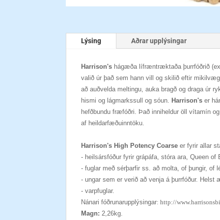
Lýsing
Aðrar upplýsingar
Harrison's
hágæða lífræntræktaða þurrfóðrið (ext
valið úr það sem hann vill og skilið eftir miki
að auðvelda meltingu, auka bragð og draga úr ryki.
hismi og lágmarkssull og sóun.
Harrison's
er há
hefðbundu fræfóðri. Það inniheldur öll vítamín o
af heildarfæðuinntöku.
Harrison's High Potency Coarse
er fyrir allar
- heilsársfóður fyrir grápáfa, stóra ara, Queen o
- fuglar með sérþarfir ss. að molta, of þungir, of l
- ungar sem er verið að venja á þurrfóður. Helst 
- varpfuglar.
Nánari fóðrunarupplýsingar
:
http://www.harrisonsb
Magn:
2,26kg.