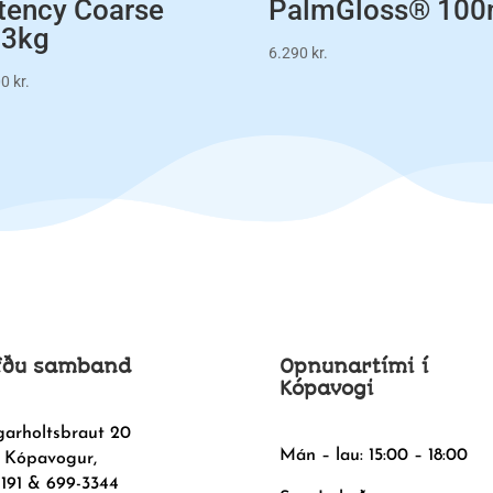
tency Coarse
PalmGloss® 100
,3kg
6.290
kr.
00
kr.
fðu samband
Opnunartími í
Kópavogi
garholtsbraut 20
Mán – lau: 15:00 – 18:00
 Kópavogur,
1191 & 699-3344