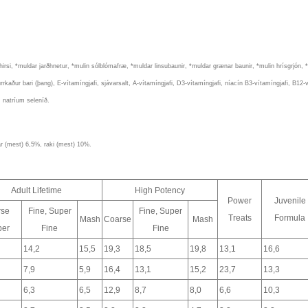
hirsi,
*muldar jarðhnetur, *mulin sólblómafræ, *muldar linsubaunir, *muldar grænar baunir, *mulin hrísgrjón, *m
urrkaður bari (þang), E-vítamíngjafi, sjávarsalt, A-vítamíngjafi, D3-vítamíngjafi, níacín B3-vítamíngjafi, B12-
, natríum seleníð.
ar (mest) 6,5%, raki (mest) 10%.
Adult Lifetime
High Potency
Power
Juvenile
rse
Fine, Super
Fine, Super
Treats
Formula
Mash
Coarse
Mash
per
Fine
Fine
14,2
15,5
19,3
18,5
19,8
13,1
16,6
7,9
5,9
16,4
13,1
15,2
23,7
13,3
6,3
6,5
12,9
8,7
8,0
6,6
10,3