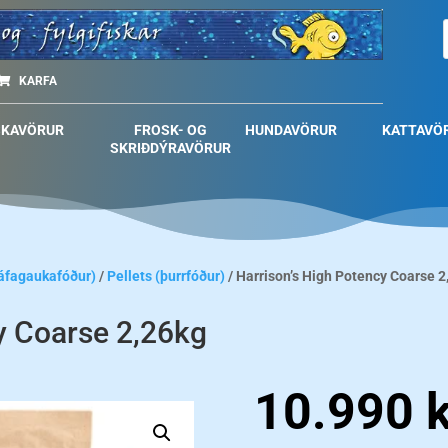
KARFA
SKAVÖRUR
FROSK- OG
HUNDAVÖRUR
KATTAVÖ
SKRIÐDÝRAVÖRUR
páfagaukafóður)
/
Pellets (þurrfóður)
/ Harrison’s High Potency Coarse 2
y Coarse 2,26kg
10.990
k