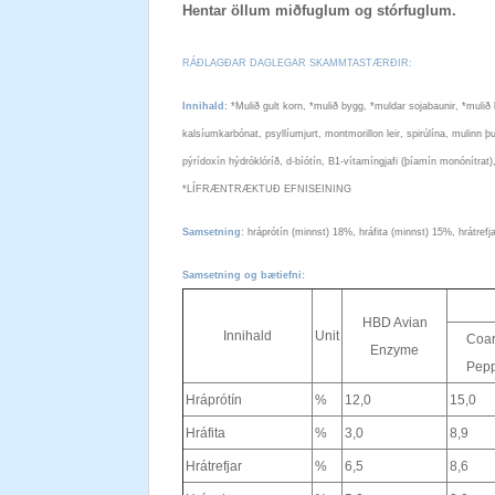
Hentar öllum miðfuglum og stórfuglum.
RÁÐLAGÐAR DAGLEGAR SKAMMTASTÆRÐIR:
Innihald:
*Mulið gult korn, *mulið bygg, *muldar sojabaunir,
*mulið 
kalsíumkarbónat, psyllíumjurt, montmorillon leir, spirúlína, mulinn þ
pýrídoxín hýdróklóríð, d-bíótín, B1-vítamíngjafi (þíamín monónítrat)
*LÍFRÆNTRÆKTUÐ EFNISEINING
Samsetning:
hráprótín (minnst) 18%, hráfita (minnst) 15%, hrátrefj
Samsetning og bætiefni:
HBD Avian
Innihald
Unit
Coa
Enzyme
Pep
Hráprótín
%
12,0
15,0
Hráfita
%
3,0
8,9
Hrátrefjar
%
6,5
8,6