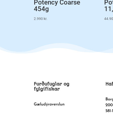
Potency Coarse
Po
454g
11
2.990
kr.
44.9
Furðufuglar og
Ha
fylgifiskar
Bor
Gæludýraverslun
200
581-