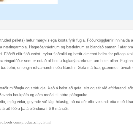
ruded pellets) hefur margvíslega kosta fyrir fugla. Fóðurkögglarnir innihalda 
lvæga næringarmola. Hágæðahráefnum og bætiefnum er blandað saman í afar brag
 Fóðrið eflir fjöðurvöxt, eykur fjaðraliti og bætir almennt heilsufar páfagauksin
næringarfóður sem er notað af bestu fugladýralæknum um heim allan. Fuglinn ét
g bætiefni, en engin rótvarnarefni eða litarefni. Gefa má fræ, grænmeti, áve
 stærðir miðfugla og stórfugla. Það á helst að gefa eitt og sér við eftirfarandi a
f Bavaria haukpáfa og aðra meðal til stóra páfagauka.
éttir, mjög virkir, geymdir við lágt hitastig, að ná sér eftir veikindi eða með lifr
ætti að fóðra þá á blönduna í 6-9 mánuði.
irdfoods.com/products/hpc.html