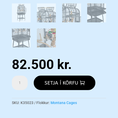
82.500
kr.
Havana
SETJA Í KÖRFU
-
Antik
magn
SKU:
K35023
Flokkur:
Montana Cages