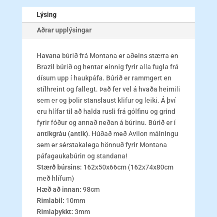
Lýsing
Aðrar upplýsingar
Havana
búrið frá Montana er aðeins stærra en
Brazil búrið og hentar einnig fyrir alla fugla frá
dísum upp í haukpáfa. Búrið er rammgert en
stílhreint og fallegt. Það fer vel á hvaða heimili
sem er og þolir stanslaust klifur og leiki. Á því
eru hlífar til að halda rusli frá gólfinu og grind
fyrir fóður og annað neðan á búrinu. Búrið er í
antíkgráu
(antik)
. Húðað með Avilon málningu
sem er sérstakalega hönnuð fyrir Montana
páfagaukabúrin og standana!
Stærð búrsins:
162x50x66cm (162x74x80cm
með hlífum)
Hæð að innan:
98cm
Rimlabil:
10mm
Rimlaþykkt:
3mm