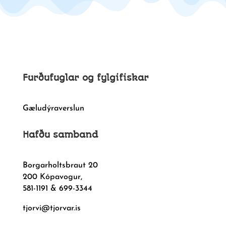
Furðufuglar og fylgifiskar
Gæludýraverslun
Hafðu samband
Borgarholtsbraut 20
200 Kópavogur,
581-1191 & 699-3344
tjorvi@tjorvar.is