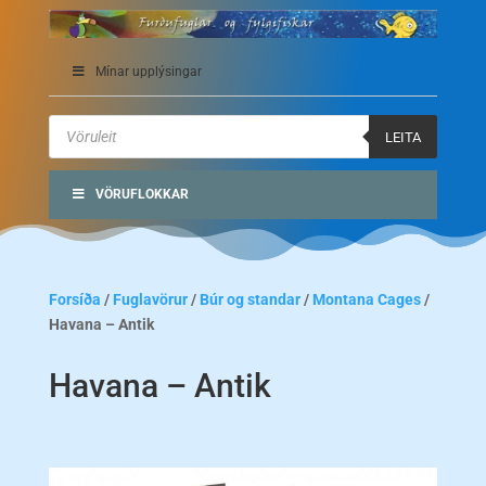
Mínar upplýsingar
Products
search
LEITA
VÖRUFLOKKAR
Forsíða
/
Fuglavörur
/
Búr og standar
/
Montana Cages
/
Havana – Antik
Havana – Antik