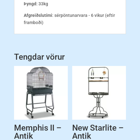
Þyngd:
33kg
Afgreiðslutími
: sérpöntunarvara - 6 vikur (eftir
framboði)
Tengdar vörur
Memphis II –
New Starlite –
Antik
Antik