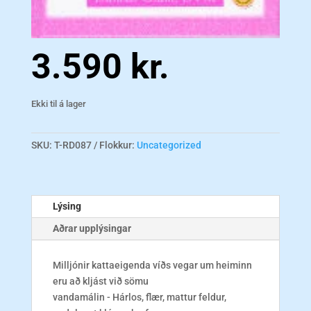
3.590
kr.
Ekki til á lager
SKU:
T-RD087
Flokkur:
Uncategorized
Lýsing
Aðrar upplýsingar
Milljónir kattaeigenda víðs vegar um heiminn
eru að kljást við sömu
vandamálin - Hárlos, flær, mattur feldur,