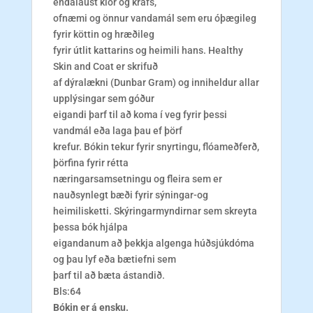
endalaust klór og krafs,
ofnæmi og önnur vandamál sem eru óþægileg
fyrir köttin og hræðileg
fyrir útlit kattarins og heimili hans. Healthy
Skin and Coat er skrifuð
af dýralækni (Dunbar Gram) og inniheldur allar
upplýsingar sem góður
eigandi þarf til að koma í veg fyrir þessi
vandmál eða laga þau ef þörf
krefur. Bókin tekur fyrir snyrtingu, flóameðferð,
þörfina fyrir rétta
næringarsamsetningu og fleira sem er
nauðsynlegt bæði fyrir sýningar-og
heimilisketti. Skýringarmyndirnar sem skreyta
þessa bók hjálpa
eigandanum að þekkja algenga húðsjúkdóma
og þau lyf eða bætiefni sem
þarf til að bæta ástandið.
Bls:64
Bókin er á ensku.