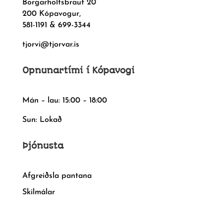
Borgarholtsbraut 20
200 Kópavogur,
581-1191 & 699-3344
tjorvi@tjorvar.is
Opnunartími í Kópavogi
Mán – lau: 15:00 – 18:00
Sun: Lokað
Þjónusta
Afgreiðsla pantana
Skilmálar