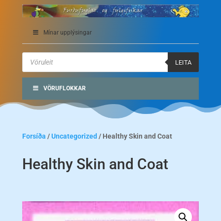
Mínar upplýsingar
Products
search
LEITA
VÖRUFLOKKAR
Forsíða
/
Uncategorized
/ Healthy Skin and Coat
Healthy Skin and Coat