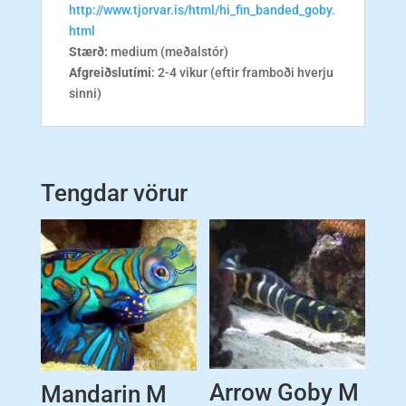
http://www.tjorvar.is/html/hi_fin_banded_goby.
html
Stærð:
medium (meðalstór)
Afgreiðslutími
: 2-4 vikur (eftir framboði hverju
sinni)
Tengdar vörur
Arrow Goby M
Mandarin M