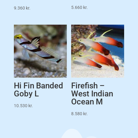
5.660
kr.
9.360
kr.
Hi Fin Banded
Firefish –
Goby L
West Indian
Ocean M
10.530
kr.
8.580
kr.