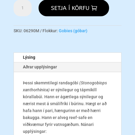
Hi
SETJA Í KÖRFU
Fin
Banded
Goby
M
SKU:
06290M
Flokkur:
Gobies (góbar)
magn
Lýsing
Aðrar upplýsingar
Þessi skemmtilegi randagóbi
(Stonogobiops
xanthorhinica)
er sýnilegur og tápmikill
kórallabúi. Hann er ágætlega sýnilegur og
nærist mest á smálífríki í búrinu. Hægt er að
hafa hann í pari, hængurinn er með hærri
bakugga. Hann er alveg reef-safe en
viðkvæmur fyrir vatnsgæðum. Nánari
upplýsingar: