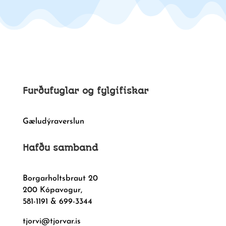
Furðufuglar og fylgifiskar
Gæludýraverslun
Hafðu samband
Borgarholtsbraut 20
200 Kópavogur,
581-1191 & 699-3344
tjorvi@tjorvar.is