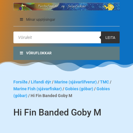
Mínar upplýsingar
Products
search
LEITA
VÖRUFLOKKAR
Forsíða
/
Lifandi dýr
/
Marine (sjávarlífverur)
/
TMC
/
Marine Fish (sjávarfiskar)
/
Gobies (góbar)
/
Gobies
(góbar)
/ Hi Fin Banded Goby M
Hi Fin Banded Goby M