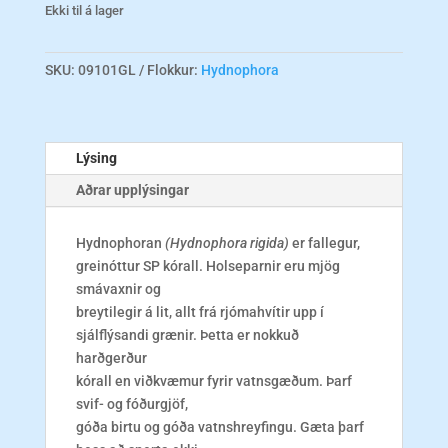
Ekki til á lager
SKU:
09101GL
Flokkur:
Hydnophora
Lýsing
Aðrar upplýsingar
Hydnophoran
(Hydnophora rigida)
er fallegur,
greinóttur SP kórall. Holseparnir eru mjög
smávaxnir og
breytilegir á lit, allt frá rjómahvítir upp í
sjálflýsandi grænir. Þetta er nokkuð
harðgerður
kórall en viðkvæmur fyrir vatnsgæðum. Þarf
svif- og fóðurgjöf,
góða birtu og góða vatnshreyfingu. Gæta þarf