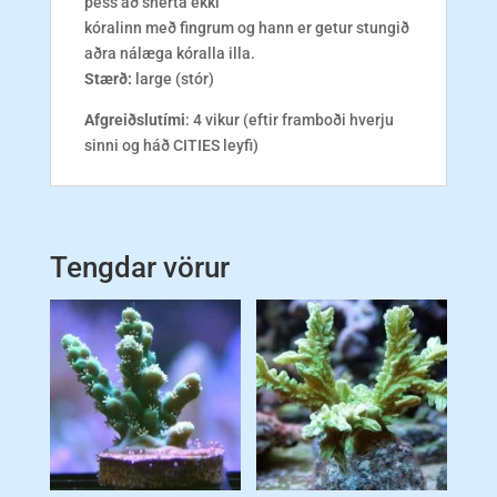
þess að snerta ekki
kóralinn með fingrum og hann er getur stungið
aðra nálæga kóralla illa.
Stærð:
large (stór)
Afgreiðslutími
: 4 vikur (eftir framboði hverju
sinni og háð CITIES leyfi)
Tengdar vörur