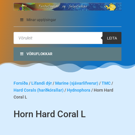
Mínar upplýsingar
Products
search
LEITA
VÖRUFLOKKAR
Forsíða
/
Lifandi dýr
/
Marine (sjávarlífverur)
/
TMC
/
Hard Corals (harðkórallar)
/
Hydnophora
/ Horn Hard
Coral L
Horn Hard Coral L