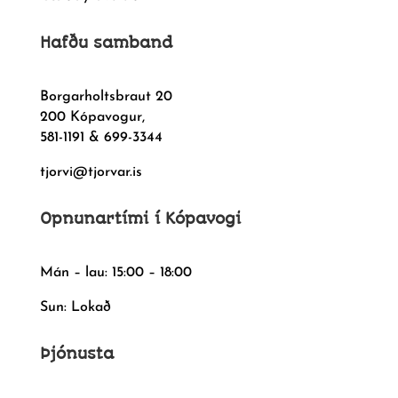
Hafðu samband
Borgarholtsbraut 20
200 Kópavogur,
581-1191 & 699-3344
tjorvi@tjorvar.is
Opnunartími í Kópavogi
Mán – lau: 15:00 – 18:00
Sun: Lokað
Þjónusta