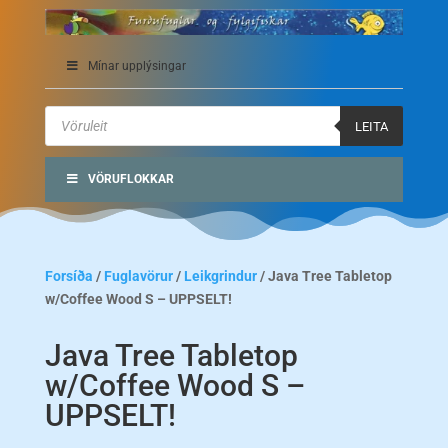
Mínar upplýsingar
Products
search
LEITA
VÖRUFLOKKAR
Forsíða
/
Fuglavörur
/
Leikgrindur
/ Java Tree Tabletop
w/Coffee Wood S – UPPSELT!
Java Tree Tabletop
w/Coffee Wood S –
UPPSELT!