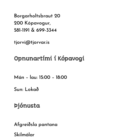
Borgarholtsbraut 20
200 Kópavogur,
581-1191 & 699-3344
tjorvi@tjorvar.is
Opnunartími í Kópavogi
Mán – lau: 15:00 – 18:00
Sun: Lokað
Þjónusta
Afgreiðsla pantana
Skilmálar