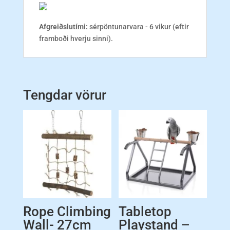
Afgreiðslutími:
sérpöntunarvara - 6 vikur (eftir
framboði hverju sinni).
Tengdar vörur
Rope Climbing
Tabletop
Wall- 27cm
Playstand –