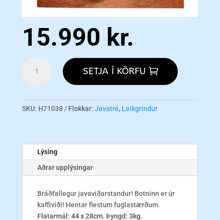
15.990
kr.
Java
SETJA Í KÖRFU
Tree
Tabletop
w/Coffee
Wood
SKU:
H71038
Flokkar:
Javatré
,
Leikgrindur
S
-
UPPSELT!
Lýsing
magn
Aðrar upplýsingar
Bráðfallegur javaviðarstandur! Botninn er úr
kaffiviði! Hentar flestum fuglastærðum.
Flatarmál: 44 x 28cm.
Þyngd: 3kg.