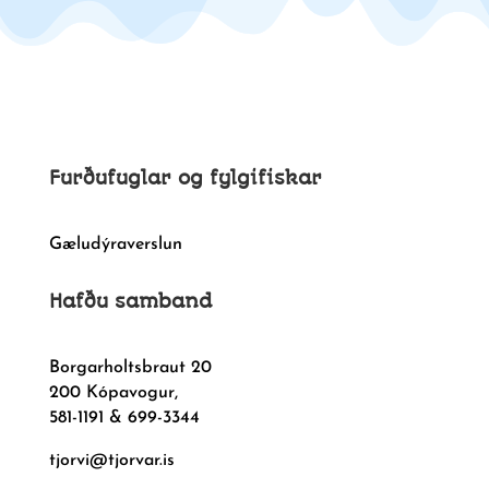
Furðufuglar og fylgifiskar
Gæludýraverslun
Hafðu samband
Borgarholtsbraut 20
200 Kópavogur,
581-1191 & 699-3344
tjorvi@tjorvar.is