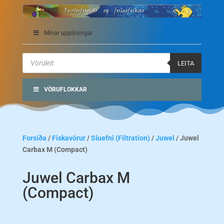
Mínar upplýsingar
Products
search
LEITA
VÖRUFLOKKAR
Forsíða
/
Fiskavörur
/
Síuefni (Filtration)
/
Juwel
/ Juwel
Carbax M (Compact)
Juwel Carbax M
(Compact)