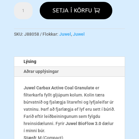
Juwel
SETJA Í KÖRFU
Carbax
M
(Compact)
magn
SKU:
J88058
Flokkar:
Juwel
,
Juwel
Lýsing
Aðrar upplýsingar
Juwel Carbax Active Coal Granulate
er
filterkarfa fyllt gljúpum kolum. Kolin tæra
búrvatnið og fjalægja litarefni og lyfjaleifar úr
vatninu. Þarf að fjarlægja ef lyf eru sett í búrið.
Farið eftir leiðbeiningunum sem fylgdu
hreinsidælunni. Fyrir
Juwel BioFlow 3.0
dælur
í minni búr.
Stærð:
M (Compact)