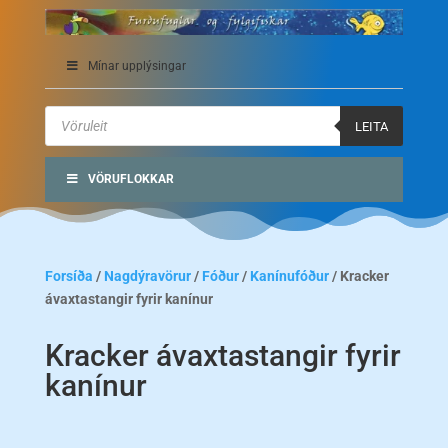
Mínar upplýsingar
Products
search
LEITA
VÖRUFLOKKAR
Forsíða
/
Nagdýravörur
/
Fóður
/
Kanínufóður
/ Kracker
ávaxtastangir fyrir kanínur
Kracker ávaxtastangir fyrir
kanínur