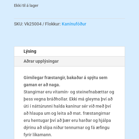
Ekki til á lager
SKU:
Vk25004
Flokkur:
Kanínufóður
Lýsing
Aðrar upplýsingar
Girnilegar fræstangir, bakaðar á spýtu sem
gaman er að naga.
Stangirnar eru vítamín- og steinefnabættar og
þess vegna bráðhollar. Ekki má gleyma því að
úti í náttúrunni halda kanínur sér við með því
að hlaupa um og leita að mat. fræstangirnar
eru hentugar því að þær eru harðar og hjálpa
dýrinu að slípa niður tennurnar og fá æfingu
fyrir líkamann.