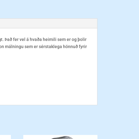
egt. Það fer vel á hvaða heimili sem er og þolir
n málningu sem er sérstaklega hönnuð fyrir