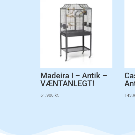
Madeira I – Antik –
Ca
VÆNTANLEGT!
An
61.900
kr.
143.