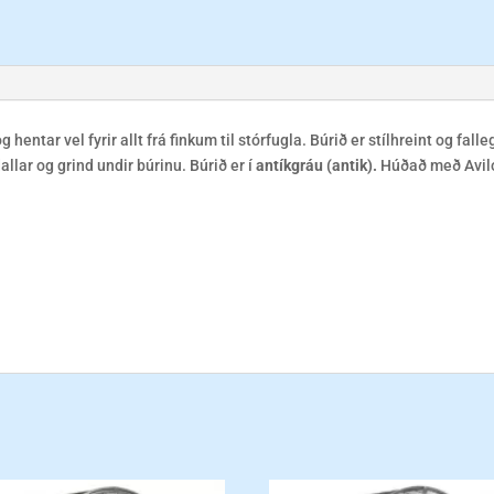
 hentar vel fyrir allt frá finkum til stórfugla. Búrið er stílhreint og fall
dallar og grind undir búrinu. Búrið er í
antíkgráu (antik).
Húðað með Avilo