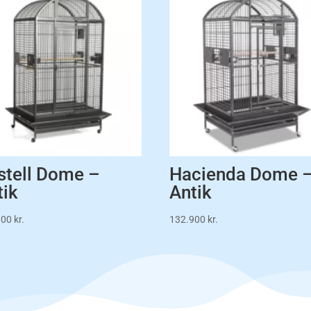
stell Dome –
Hacienda Dome 
tik
Antik
900
kr.
132.900
kr.