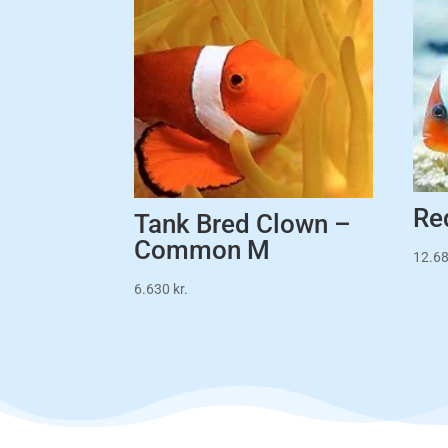
Red
Tank Bred Clown –
Common M
12.6
6.630
kr.