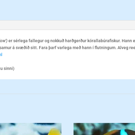
low')
er sérlega fallegur og nokkuð harðgerður kórallabúrafiskur. Hann e
asamur á svæðið sitt. Fara þarf varlega með hann í flutningum. Alveg re
ml
ju sinni)