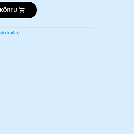
 KÖRFU
sh (trúðar)