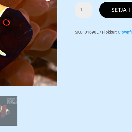
Maroon
SETJA Í
Clown
-
Yellow
L
SKU:
01690L
Flokkur:
Clownfi
magn