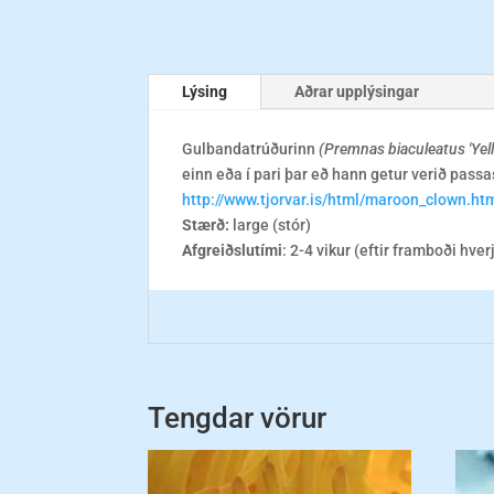
Lýsing
Aðrar upplýsingar
Gulbandatrúðurinn
(Premnas biaculeatus 'Yel
einn eða í pari þar eð hann getur verið pass
http://www.tjorvar.is/html/maroon_clown.ht
Stærð:
large (stór)
Afgreiðslutími
: 2-4 vikur (eftir framboði hver
Tengdar vörur