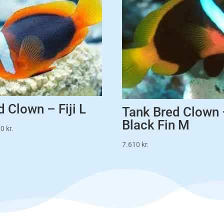
 Clown – Fiji L
Tank Bred Clown
Black Fin M
80
kr.
7.610
kr.