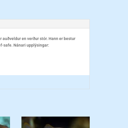
r auðveldur en verður stór. Hann er bestur
ef-safe. Nánari upplýsingar: