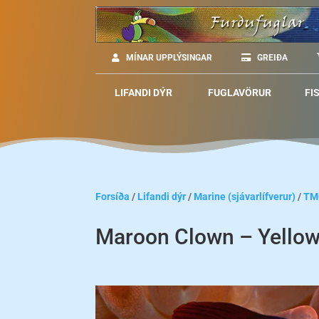
MÍNAR UPPLÝSINGAR
GREIÐA
LIFANDI DÝR
FUGLAVÖRUR
FI
Forsíða
/
Lifandi dýr
/
Marine (sjávarlífverur)
/
TM
Maroon Clown – Yellow