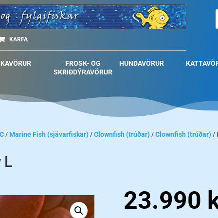
KARFA
SKAVÖRUR
FROSK- OG
HUNDAVÖRUR
KATTAVÖ
SKRIÐDÝRAVÖRUR
C
/
Marine Fish (sjávarfiskar)
/
Clownfish (trúðar)
/
Clownfish (trúðar)
/
 L
23.990
k