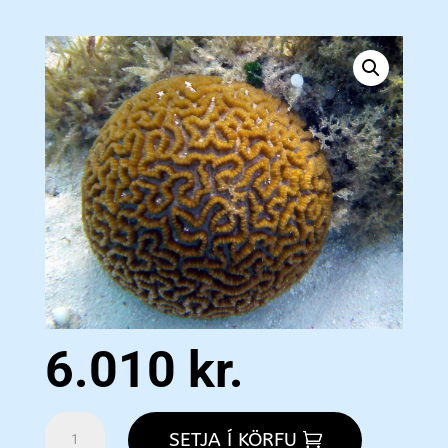
6.010
kr.
Maze
SETJA Í KÖRFU
-