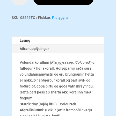
Coral
Sea
-
SKU:
08826TC
Flokkur:
Platygyra
Coloured
T
magn
Lýsing
Aðrar upplýsingar
Völundarkórallinn
(Platygyra spp. 'Coloured')
er
fallegur F heilakórall. Holseparnir raða sér í
völundahúsamynstri og eru brúngrænir. Þetta
er nokkuð harðgerður kórall og þarf svif- og
fóðurgjöf, góða birtu og góða vatnshreyfingu.
Gæta þarf þess að snerta ekki kóralinn með
fingrum.
Stærð:
tiny (mjög lítill)
- Coloured!
Afgreiðslutími
: 6 vikur (eftir framboði hverju
sinni og háð CITIES leyfi)