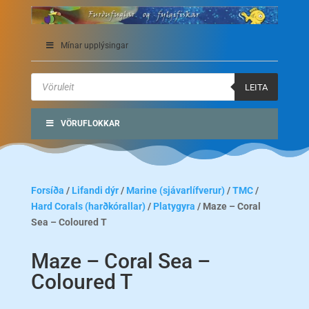
Mínar upplýsingar
Products
search
LEITA
VÖRUFLOKKAR
Forsíða
/
Lifandi dýr
/
Marine (sjávarlífverur)
/
TMC
/
Hard Corals (harðkórallar)
/
Platygyra
/ Maze – Coral
Sea – Coloured T
Maze – Coral Sea –
Coloured T