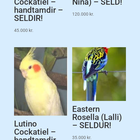
Cockatiel –
Nína) – SELD!
handtamdir –
120.000
kr.
SELDIR!
45.000
kr.
Eastern
Rosella (Lalli)
Lutino
– SELDUR!
Cockatiel –
35.000
kr.