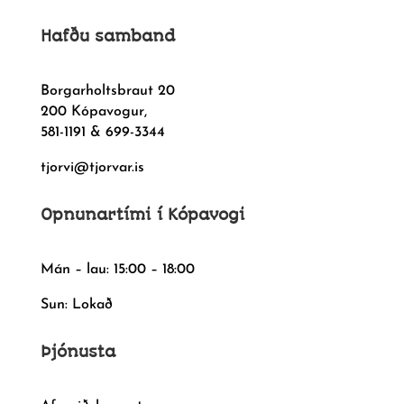
Hafðu samband
Borgarholtsbraut 20
200 Kópavogur,
581-1191 & 699-3344
tjorvi@tjorvar.is
Opnunartími í Kópavogi
Mán – lau: 15:00 – 18:00
Sun: Lokað
Þjónusta