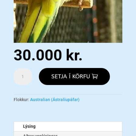
30.000
kr.
Opaline
SETJA Í KÖRFU
Red-
rumped
Parakeet
(Rúbert)
Flokkur:
Australian (Ástralíupáfar)
-
SELDUR!
magn
Lýsing
Aðrar upplýsingar