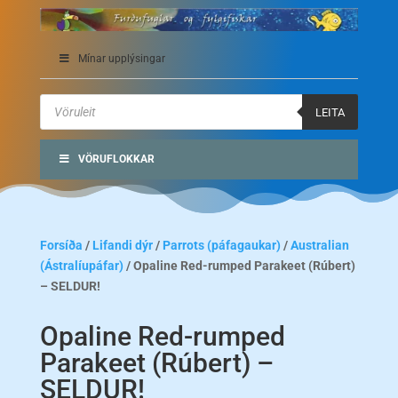
Mínar upplýsingar
Products
search
LEITA
VÖRUFLOKKAR
Forsíða
/
Lifandi dýr
/
Parrots (páfagaukar)
/
Australian
(Ástralíupáfar)
/ Opaline Red-rumped Parakeet (Rúbert)
– SELDUR!
Opaline Red-rumped
Parakeet (Rúbert) –
SELDUR!