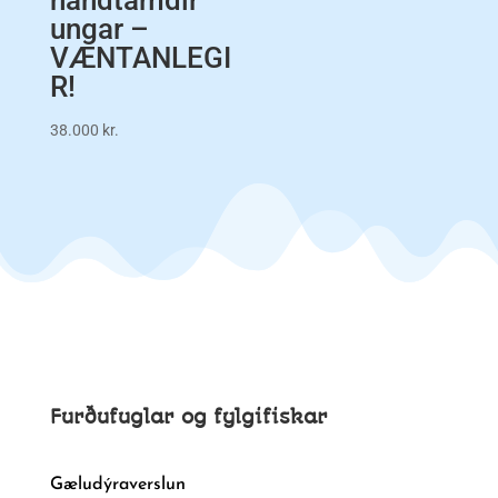
handtamdir
ungar –
VÆNTANLEGI
R!
38.000
kr.
Furðufuglar og fylgifiskar
Gæludýraverslun