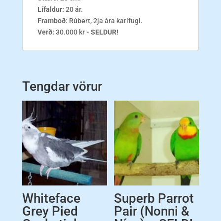
Lífaldur:
20 ár.
Framboð
: Rúbert, 2ja ára karlfugl.
Verð:
30.000 kr
- SELDUR!
Tengdar vörur
Whiteface
Superb Parrot
Grey Pied
Pair (Nonni &