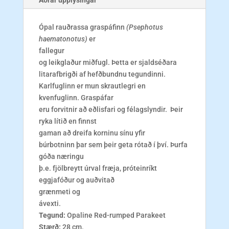
Ópal rauðrassa graspáfinn
(Psephotus
haematonotus)
er
fallegur
og leikglaður miðfugl. Þetta er sjaldséðara
litarafbrigði af hefðbundnu tegundinni.
Karlfuglinn er mun skrautlegri en
kvenfuglinn. Graspáfar
eru forvitnir að eðlisfari og félagslyndir. Þeir
ryka lítið en finnst
gaman að dreifa korninu sínu yfir
búrbotninn þar sem þeir geta rótað í því. Þurfa
góða næringu
þ.e. fjölbreytt úrval fræja, próteinríkt
eggjafóður og auðvitað
grænmeti og
ávexti.
Tegund:
Opaline Red-rumped Parakeet
Stærð:
28 cm.