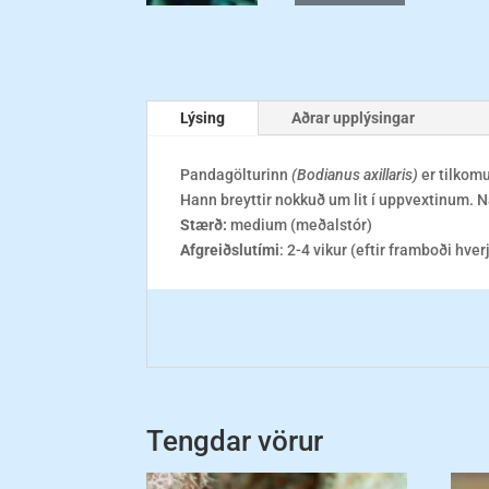
Lýsing
Aðrar upplýsingar
Pandagölturinn
(Bodianus axillaris)
er tilkom
Hann breyttir nokkuð um lit í uppvextinum. N
Stærð:
medium (meðalstór)
Afgreiðslutími
: 2-4 vikur (eftir framboði hver
Tengdar vörur