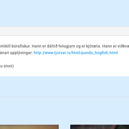
umikill búrafiskur. Hann er dáltið felugjarn og er kjötæta. Hann er við
ánari upplýsingar:
http://www.tjorvar.is/html/panda_hogfish.html
ju sinni)