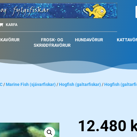
KARFA
SKAVÖRUR
FROSK- OG
HUNDAVÖRUR
KATTAVÖ
SKRIÐDÝRAVÖRUR
C
/
Marine Fish (sjávarfiskar)
/
Hogfish (galtarfiskar)
/
Hogfish (galtarfi
12.480
k