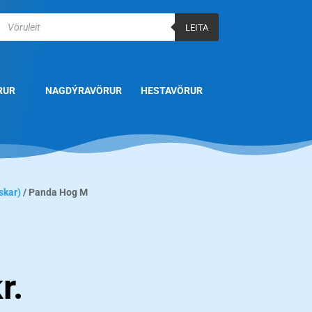
Products
search
LEITA
RUR
NAGDÝRAVÖRUR
HESTAVÖRUR
skar)
/ Panda Hog M
r.