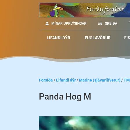
MÍNAR UPPLÝSINGAR
GREIÐA
LIFANDI DÝR
FUGLAVÖRUR
FI
Forsíða
/
Lifandi dýr
/
Marine (sjávarlífverur)
/
TM
Panda Hog M