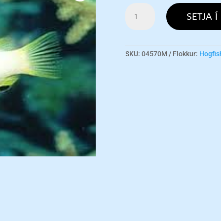
Panda
SETJA Í
Hog
M
magn
SKU:
04570M
Flokkur:
Hogfish