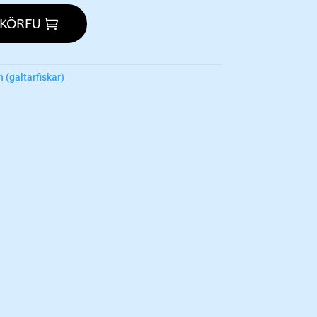
 KÖRFU
 (galtarfiskar)