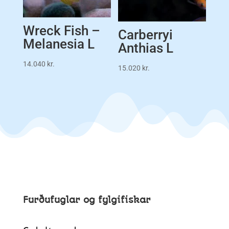
Wreck Fish –
Carberryi
Melanesia L
Anthias L
14.040
kr.
15.020
kr.
Furðufuglar og fylgifiskar