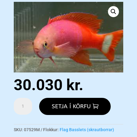
30.030
kr.
Pictilis
SETJA Í KÖRFU
Anthias
-
Male
M
SKU:
07529M
Flokkur:
Flag Basslets (skrautborrar)
magn