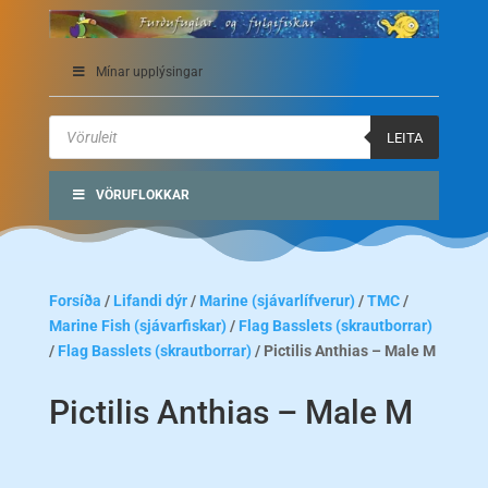
Mínar upplýsingar
Products
search
LEITA
VÖRUFLOKKAR
Forsíða
/
Lifandi dýr
/
Marine (sjávarlífverur)
/
TMC
/
Marine Fish (sjávarfiskar)
/
Flag Basslets (skrautborrar)
/
Flag Basslets (skrautborrar)
/ Pictilis Anthias – Male M
Pictilis Anthias – Male M