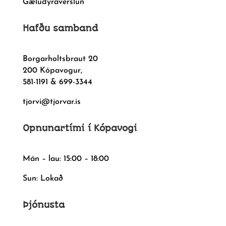
Gæludýraverslun
Hafðu samband
Borgarholtsbraut 20
200 Kópavogur,
581-1191 & 699-3344
tjorvi@tjorvar.is
Opnunartími í Kópavogi
Mán – lau: 15:00 – 18:00
Sun: Lokað
Þjónusta