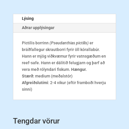
Lýsing
Aðrar upplýsingar
Pictilis borrinn
(Pseudanthias pictilis)
er
bráðfallegur skrautborri fyrir öll kórallabúr.
Hann er mjög viðkvæmur fyrir vatnsgæðum en
reef-safe. Hann er dálítið felugjarn og þarf að
vera með rólyndari fiskum.
Hængur.
Stærð:
medium (meðalstór)
Afgreiðslutími
: 2-4 vikur (eftir framboði hverju
sinni)
Tengdar vörur