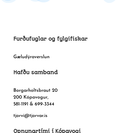
Furðufuglar og fylgifiskar
Gæludýraverslun
Hafðu samband
Borgarholtsbraut 20
200 Kópavogur,
581-1191 & 699-3344
tjorvi@tjorvar.is
Opnunartími í Kópavogi