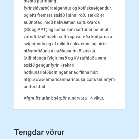
mesta þarfaþing
fyrir sjávarbúraeigendur og koifiskaeigendur,
og eitt fremsta tækið í sinni röð. Tækið er
auðnotað, með nákvæman seltukvarða
(SG og PPT) og nema sem settur er beint út í
vatnið. Það mælir seltu sjávar eða koitjarna á
svipstundu og af mikilli nákvæmni og birtir
niðurstöðuna á auðlesnum tölvuskjá.
Stilliblanda fylgir með og 9V rafhlaða sem
tækið gengur fyrir. Frekari
notkunarleiðbeiningar er að finna hér:
http://www.americanmarineusa.com/salinitym
onitor.html
Afgreiðslutími:
sérpöntunarvara - 4 vikur.
Tengdar vörur