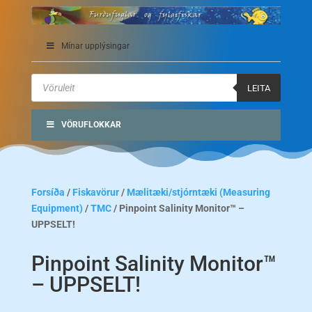
Mínar upplýsingar
Products
search
LEITA
VÖRUFLOKKAR
Forsíða
/
Fiskavörur
/
Mælitæki/stjórntæki (Measuring
Equipment)
/
TMC
/ Pinpoint Salinity Monitor™ –
UPPSELT!
Pinpoint Salinity Monitor™
– UPPSELT!