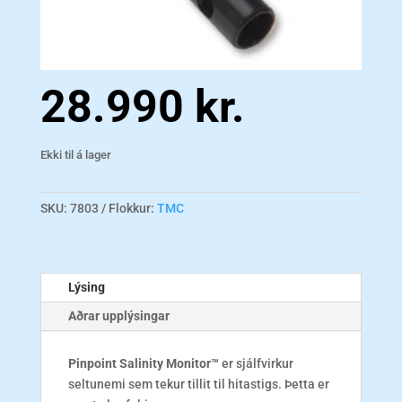
28.990
kr.
Ekki til á lager
SKU:
7803
Flokkur:
TMC
Lýsing
Aðrar upplýsingar
Pinpoint Salinity Monitor™
er sjálfvirkur
seltunemi sem tekur tillit til hitastigs. Þetta er