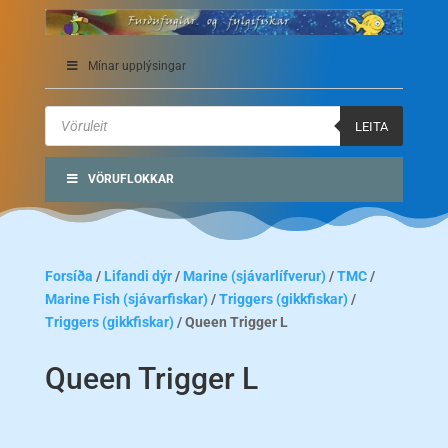
Mínar upplýsingar
Products
search
LEITA
VÖRUFLOKKAR
Forsíða
/
Lifandi dýr
/
Marine (sjávarlífverur)
/
TMC
/
Marine Fish (sjávarfiskar)
/
Triggers (gikkfiskar)
/
Triggers (gikkfiskar)
/ Queen Trigger L
Queen Trigger L