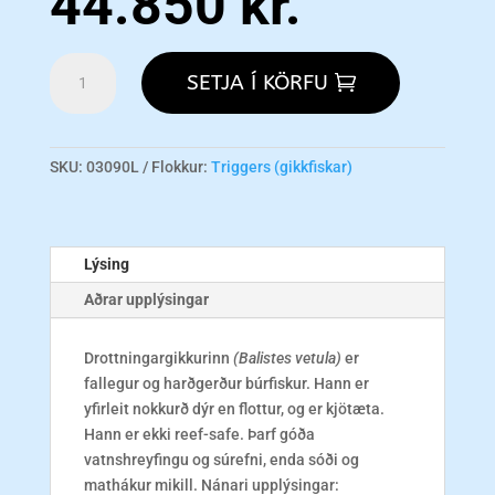
44.850
kr.
Queen
SETJA Í KÖRFU
Trigger
L
magn
SKU:
03090L
Flokkur:
Triggers (gikkfiskar)
Lýsing
Aðrar upplýsingar
Drottningargikkurinn
(Balistes vetula)
er
fallegur og harðgerður búrfiskur. Hann er
yfirleit nokkurð dýr en flottur, og er kjötæta.
Hann er ekki reef-safe. Þarf góða
vatnshreyfingu og súrefni, enda sóði og
mathákur mikill. Nánari upplýsingar: