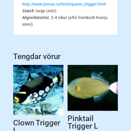
http://www.tjorvar.is/html/queen_trigger.html
Stærð:
large (stór)
Afgreiðslutími
: 2-4 vikur (eftir framboði hverju
sinni)
Tengdar vörur
Pinktail
Clown Trigger
Trigger L
L