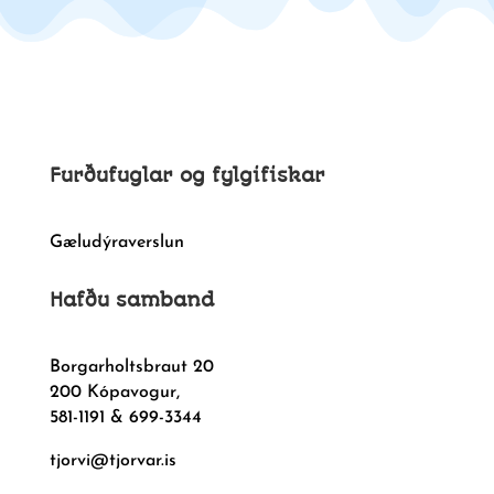
Furðufuglar og fylgifiskar
Gæludýraverslun
Hafðu samband
Borgarholtsbraut 20
200 Kópavogur,
581-1191 & 699-3344
tjorvi@tjorvar.is