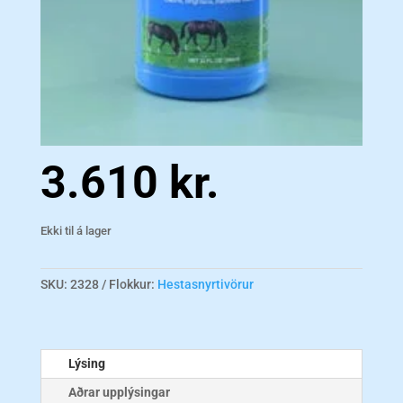
3.610
kr.
Ekki til á lager
SKU:
2328
Flokkur:
Hestasnyrtivörur
Lýsing
Aðrar upplýsingar