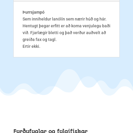
Þurrsjampó
Sem inniheldur lanólín sem nærir húð og hár.
Hentugt þegar erfitt er að koma venjulegu baði
við. Fjarlægir bletti og það verður auðvelt að
greiða fax og tagl.
Ertir ekki.
Furðufuglar og fylgifiskar