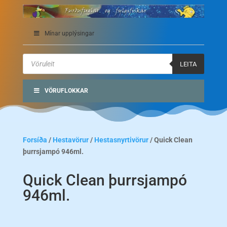
Mínar upplýsingar
Products
search
LEITA
VÖRUFLOKKAR
Forsíða
/
Hestavörur
/
Hestasnyrtivörur
/ Quick Clean
þurrsjampó 946ml.
Quick Clean þurrsjampó
946ml.