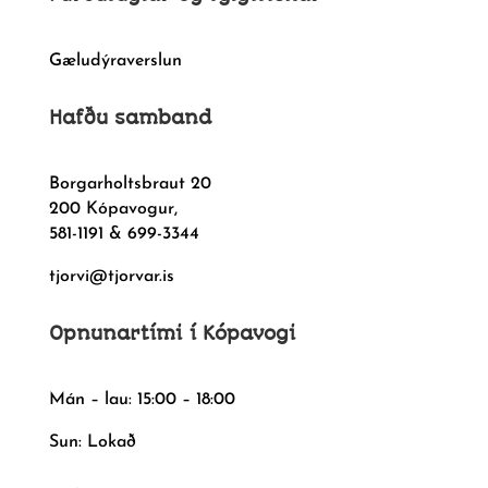
Gæludýraverslun
Hafðu samband
Borgarholtsbraut 20
200 Kópavogur,
581-1191 & 699-3344
tjorvi@tjorvar.is
Opnunartími í Kópavogi
Mán – lau: 15:00 – 18:00
Sun: Lokað