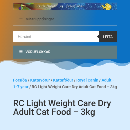
Mínar upplýsingar
Products
search
LEITA
VÖRUFLOKKAR
Forsíða
/
Kattavörur
/
Kattafóður
/
Royal Canin
/
Adult -
1-7 year
/ RC Light Weight Care Dry Adult Cat Food – 3kg
RC Light Weight Care Dry
Adult Cat Food – 3kg