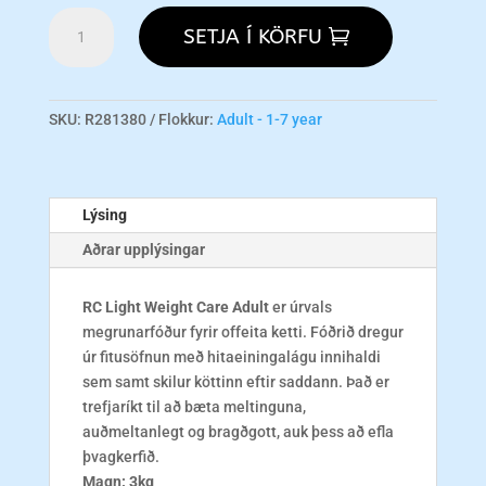
RC
SETJA Í KÖRFU
Light
Weight
Care
Dry
SKU:
R281380
Flokkur:
Adult - 1-7 year
Adult
Cat
Food
Lýsing
-
3kg
Aðrar upplýsingar
magn
RC
Light Weight Care Adult
er úrvals
megrunarfóður fyrir offeita ketti. Fóðrið dregur
úr fitusöfnun með hitaeiningalágu innihaldi
sem samt skilur köttinn eftir saddann. Það er
trefjaríkt til að bæta meltinguna,
auðmeltanlegt og bragðgott, auk þess að efla
þvagkerfið.
Magn: 3kg