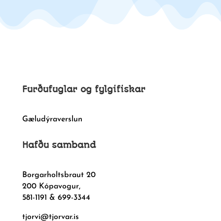
Furðufuglar og fylgifiskar
Gæludýraverslun
Hafðu samband
Borgarholtsbraut 20
200 Kópavogur,
581-1191 & 699-3344
tjorvi@tjorvar.is